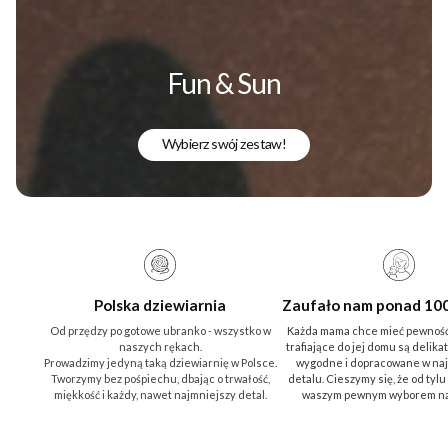
Fun & Sun
Wybierz swój zestaw!
Polska dziewiarnia
Zaufało nam ponad 10
Od przędzy po gotowe ubranko - wszystko w
Każda mama chce mieć pewność
naszych rękach.
trafiające do jej domu są delika
Prowadzimy jedyną taką dziewiarnię w Polsce.
wygodne i dopracowane w na
Tworzymy bez pośpiechu, dbając o trwałość,
detalu. Cieszymy się, że od tylu
miękkość i każdy, nawet najmniejszy detal.
waszym pewnym wyborem na 
Wyjątkowe
okazje
Wyprawka