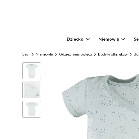
Dziecko
Niemowlę
Se
Eevi
Niemowlę
Odzież niemowlęca
Body krótki rękaw
Bo