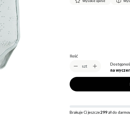
Wysokie opinie
Wys
*
Rozmiar
Wybierz
Ilość
Dostępnoś
szt
na wyczer
Brakuje Ci jeszcze
299 zł
do darmow