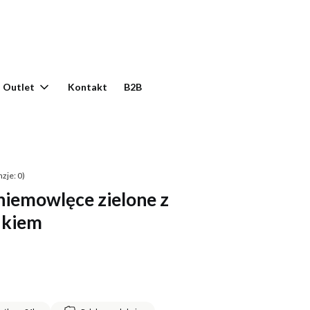
yku: 0. Zobacz szczegóły
Outlet
Kontakt
B2B
zje: 0)
iemowlęce zielone z
ukiem