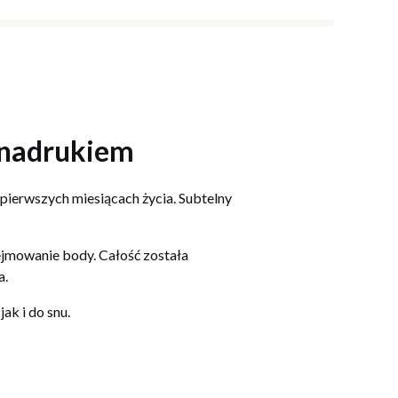
 nadrukiem
pierwszych miesiącach życia. Subtelny
dejmowanie body. Całość została
a.
ak i do snu.