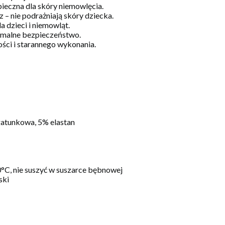
pieczna dla skóry niemowlęcia.
– nie podrażniają skóry dziecka.
a dzieci i niemowląt.
symalne bezpieczeństwo.
ści i starannego wykonania.
tunkowa, 5% elastan
0°C, nie suszyć w suszarce bębnowej
ski