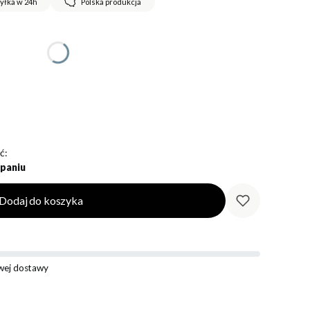
yłka w 24h
Polska produkcja
ć:
paniu
Dodaj do koszyka
ej dostawy