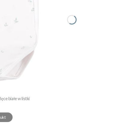
e białe w listki
ukt