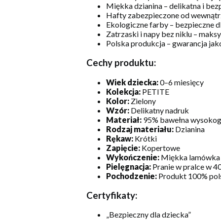
Miękka dzianina – delikatna i bez
Hafty zabezpieczone od wewnątrz 
Ekologiczne farby – bezpieczne dl
Zatrzaski i napy bez niklu – mak
Polska produkcja – gwarancja jako
Cechy produktu:
Wiek dziecka:
0–6 miesięcy
Kolekcja:
PETITE
Kolor:
Zielony
Wzór:
Delikatny nadruk
Materiał:
95% bawełna wysokoga
Rodzaj materiału:
Dzianina
Rękaw:
Krótki
Zapięcie:
Kopertowe
Wykończenie:
Miękka lamówka
Pielęgnacja:
Pranie w pralce w 4
Pochodzenie:
Produkt 100% pol
Certyfikaty:
„Bezpieczny dla dziecka”