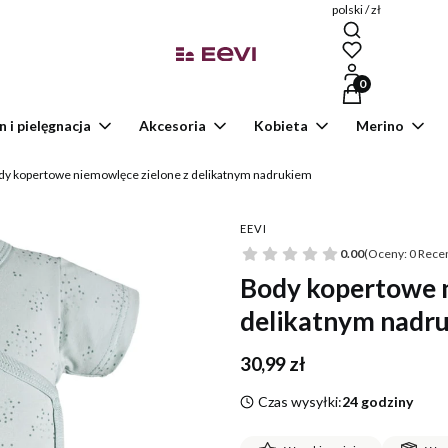
polski / zł
Produkty w kosz
n i pielęgnacja
Akcesoria
Kobieta
Merino
dy kopertowe niemowlęce zielone z delikatnym nadrukiem
EEVI
0.00
(Oceny: 0 Recen
Body kopertowe n
delikatnym nadr
Cena
30,99 zł
Czas wysyłki:
24 godziny