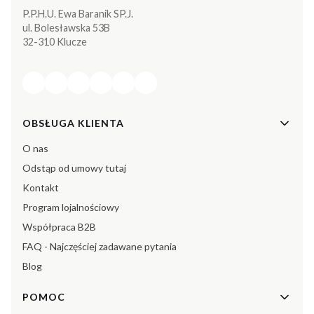
P.P.H.U. Ewa Baranik SP.J.
ul. Bolesławska 53B
32-310 Klucze
Linki w stopce
OBSŁUGA KLIENTA
O nas
Odstąp od umowy tutaj
Kontakt
Program lojalnościowy
Współpraca B2B
FAQ - Najczęściej zadawane pytania
Blog
POMOC