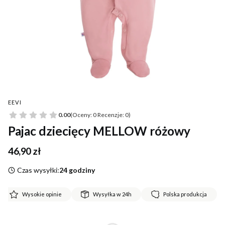
EEVI
0.00
(Oceny: 0 Recenzje: 0)
Pajac dziecięcy MELLOW różowy
Cena
46,90 zł
Czas wysyłki:
24 godziny
Wysokie opinie
Wysyłka w 24h
Polska produkcja
*
Rozmiar