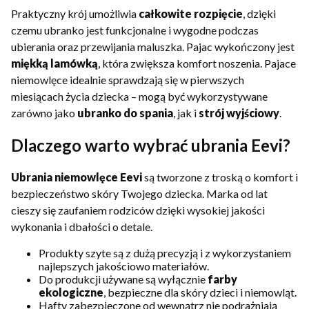
Praktyczny krój umożliwia
całkowite rozpięcie
, dzięki
czemu ubranko jest funkcjonalne i wygodne podczas
ubierania oraz przewijania maluszka. Pajac wykończony jest
miękką lamówką
, która zwiększa komfort noszenia. Pajace
niemowlęce idealnie sprawdzają się w pierwszych
miesiącach życia dziecka – mogą być wykorzystywane
zarówno jako
ubranko do spania
, jak i
strój wyjściowy
.
Dlaczego warto wybrać ubrania Eevi?
Ubrania niemowlęce Eevi
są tworzone z troską o komfort i
bezpieczeństwo skóry Twojego dziecka. Marka od lat
cieszy się zaufaniem rodziców dzięki wysokiej jakości
wykonania i dbałości o detale.
Produkty szyte są z dużą precyzją i z wykorzystaniem
najlepszych jakościowo materiałów.
Do produkcji używane są wyłącznie
farby
ekologiczne
, bezpieczne dla skóry dzieci i niemowląt.
Hafty zabezpieczone od wewnątrz nie podrażniają