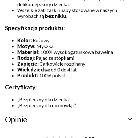
delikatnej skóry dziecka.
Wszelkie zatrzaski i napy stosowane w naszych
wyrobach są
bez niklu
.
Specyfikacja produktu:
Kolor:
Różowy
Motyw:
Myszka
Materiał:
100% wysokogatunkowa bawełna
Rodzaj:
Pajac ze stópkami
Zapięcie:
Całkowicie rozpinany
Wiek dziecka:
od 0 do 4 lat
Produkt:
100% polski
Certyfikaty:
„Bezpieczny dla dziecka”
„Bezpieczny dla niemowląt”
Opinie