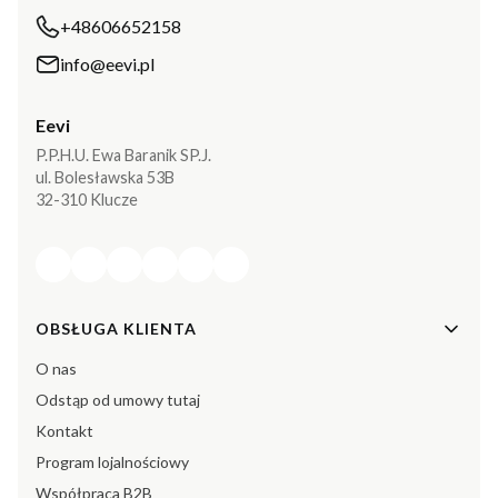
+48606652158
info@eevi.pl
Eevi
P.P.H.U. Ewa Baranik SP.J.
ul. Bolesławska 53B
32-310 Klucze
Linki w stopce
OBSŁUGA KLIENTA
O nas
Odstąp od umowy tutaj
Kontakt
Program lojalnościowy
Współpraca B2B