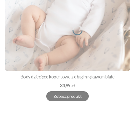
Body dziecięce kopertowe z długim rękawem białe
Cena
34,99 zł
Zobacz produkt