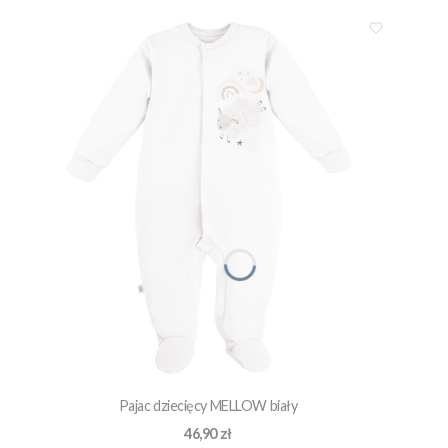
Pajac dziecięcy MELLOW biały
Cena
46,90 zł