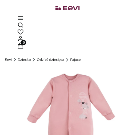
Otwórz wyszukiwarkę
Produkty w koszyku: 0. Zobacz szczegóły
Eevi
Dziecko
Odzież dziecięca
Pajace