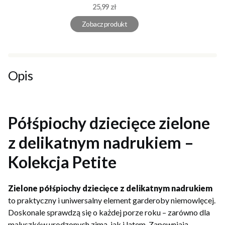
Cena
25,99 zł
Zobacz produkt
Opis
Półśpiochy dziecięce zielone
z delikatnym nadrukiem –
Kolekcja Petite
Zielone półśpiochy dziecięce z delikatnym nadrukiem
to praktyczny i uniwersalny element garderoby niemowlęcej.
Doskonale sprawdzą się o każdej porze roku – zarówno dla
maluszków urodzonych zimą, jak i latem. Zapewniają