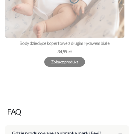
Body dziecięce kopertowe z długim rękawem białe
Cena
34,99 zł
Zobacz produkt
FAQ
Gdzie produkowane są ubranka marki Eevi?