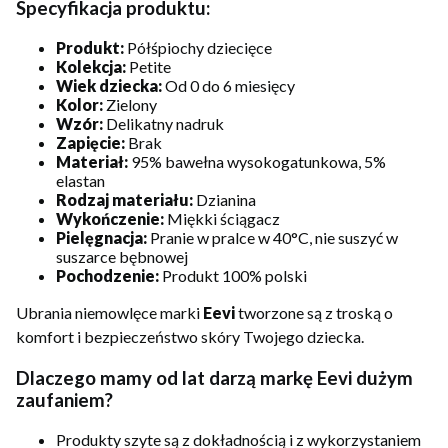
Specyfikacja produktu:
Produkt:
Półśpiochy dziecięce
Kolekcja:
Petite
Wiek dziecka:
Od 0 do 6 miesięcy
Kolor:
Zielony
Wzór:
Delikatny nadruk
Zapięcie:
Brak
Materiał:
95% bawełna wysokogatunkowa, 5%
elastan
Rodzaj materiału:
Dzianina
Wykończenie:
Miękki ściągacz
Pielęgnacja:
Pranie w pralce w 40°C, nie suszyć w
suszarce bębnowej
Pochodzenie:
Produkt 100% polski
Ubrania niemowlęce marki
Eevi
tworzone są z troską o
komfort i bezpieczeństwo skóry Twojego dziecka.
Dlaczego mamy od lat darzą markę Eevi dużym
zaufaniem?
Produkty szyte są z dokładnością i z wykorzystaniem