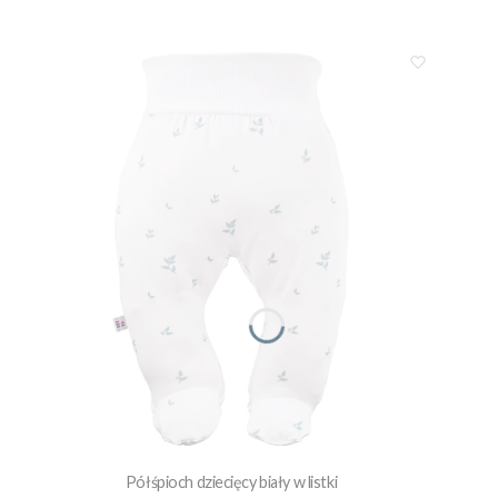
Półśpioch dziecięcy biały w listki