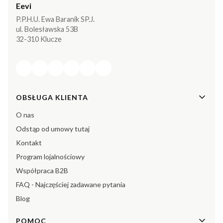
Eevi
P.P.H.U. Ewa Baranik SP.J.
ul. Bolesławska 53B
32-310 Klucze
Linki w stopce
OBSŁUGA KLIENTA
O nas
Odstąp od umowy tutaj
Kontakt
Program lojalnościowy
Współpraca B2B
FAQ - Najczęściej zadawane pytania
Blog
POMOC