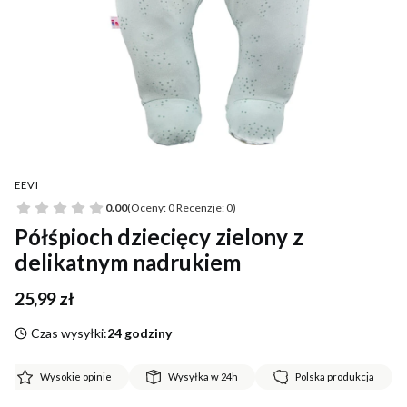
EEVI
0.00
(Oceny: 0 Recenzje: 0)
Półśpioch dziecięcy zielony z
delikatnym nadrukiem
Cena
25,99 zł
Czas wysyłki:
24 godziny
Wysokie opinie
Wysyłka w 24h
Polska produkcja