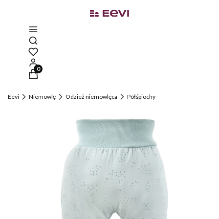
Otwórz wyszukiwarkę
Produkty w koszyku: 0. Zobacz szczegóły
Eevi
Niemowlę
Odzież niemowlęca
Półśpiochy