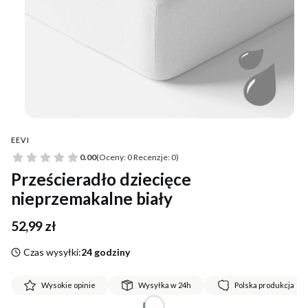
EEVI
0.00
(Oceny: 0 Recenzje: 0)
Prześcieradło dziecięce
nieprzemakalne biały
Cena
52,99 zł
Czas wysyłki:
24 godziny
Wysokie opinie
Wysyłka w 24h
Polska produkcja