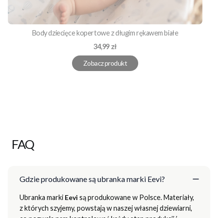
Body dziecięce kopertowe z długim rękawem białe
Cena
34,99 zł
Zobacz produkt
FAQ
Gdzie produkowane są ubranka marki Eevi?
Ubranka marki
Eevi
są produkowane w Polsce. Materiały,
z których szyjemy, powstają w naszej własnej dziewiarni,