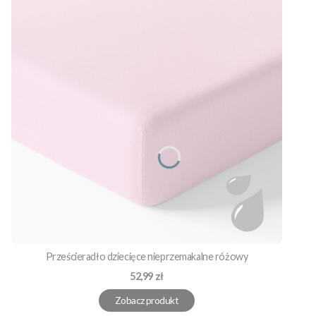
Prześcieradło dziecięce nieprzemakalne różowy
Cena
52,99 zł
Zobacz produkt