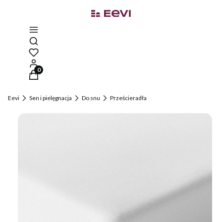
Otwórz wyszukiwarkę
Produkty w koszyku: 0. Zobacz szczegóły
Eevi
Sen i pielęgnacja
Do snu
Prześcieradła