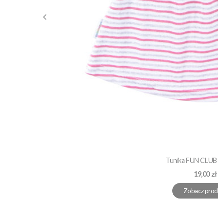
Tunika FUN CLUB
Cena
19,00 zł
Zobacz prod