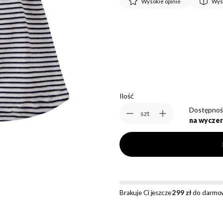
Wysokie opinie
Wys
*
Rozmiar
Wybierz
Ilość
Dostępnoś
szt
na wyczer
Brakuje Ci jeszcze
299 zł
do darmow