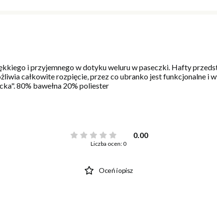
miękkiego i przyjemnego w dotyku weluru w paseczki. Hafty przed
żliwia całkowite rozpięcie, przez co ubranko jest funkcjonalne 
ecka". 80% bawełna 20% poliester
0.00
Liczba ocen: 0
Oceń i opisz