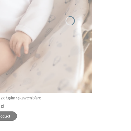
z długim rękawem białe
 zł
rodukt