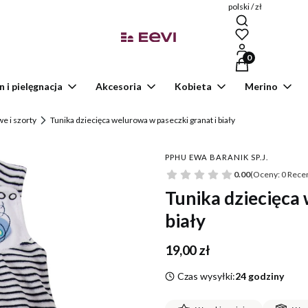
polski / zł
Produkty w kosz
n i pielęgnacja
Akcesoria
Kobieta
Merino
e i szorty
Tunika dziecięca welurowa w paseczki granat i biały
PPHU EWA BARANIK SP.J.
0.00
(Oceny: 0 Recen
Tunika dziecięca 
biały
Cena
19,00 zł
Czas wysyłki:
24 godziny