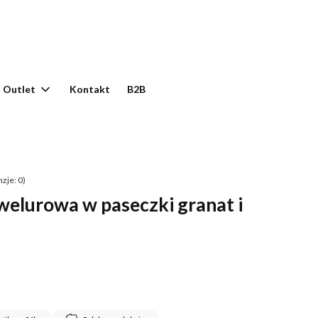
yku: 0. Zobacz szczegóły
Outlet
Kontakt
B2B
zje: 0)
welurowa w paseczki granat i