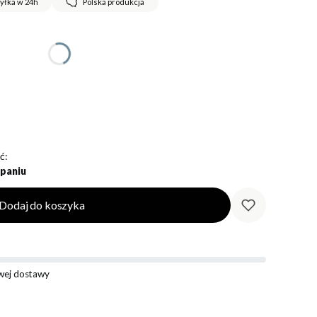
yłka w 24h
Polska produkcja
ć:
paniu
Dodaj do koszyka
ej dostawy