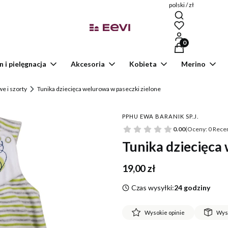
polski / zł
Produkty w kosz
n i pielęgnacja
Akcesoria
Kobieta
Merino
e i szorty
Tunika dziecięca welurowa w paseczki zielone
PPHU EWA BARANIK SP.J.
0.00
(Oceny: 0 Recen
Tunika dziecięca
Cena
19,00 zł
Czas wysyłki:
24 godziny
Wysokie opinie
Wys