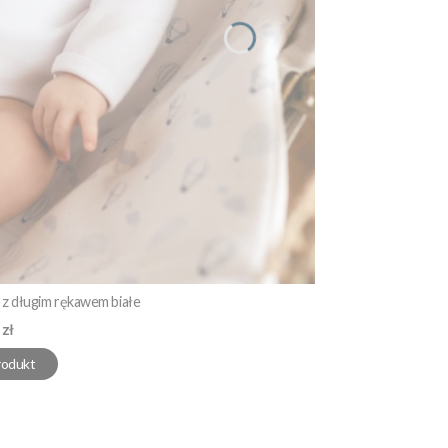
z długim rękawem białe
 zł
rodukt