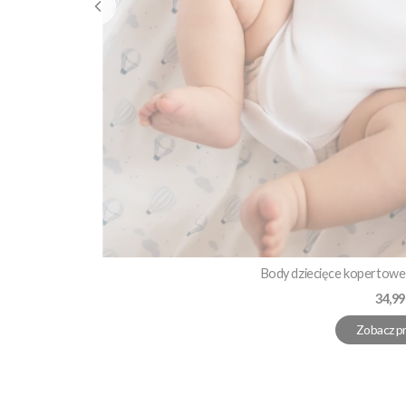
Body dziecięce kopertowe 
Cena
34,99
Zobacz p