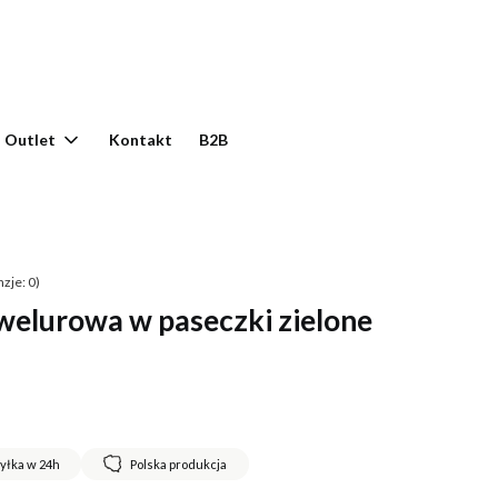
yku: 0. Zobacz szczegóły
Outlet
Kontakt
B2B
zje: 0)
 welurowa w paseczki zielone
yłka w 24h
Polska produkcja