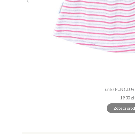
Tunika FUN CLUB
Cena
19,00 zł
Zobacz prod