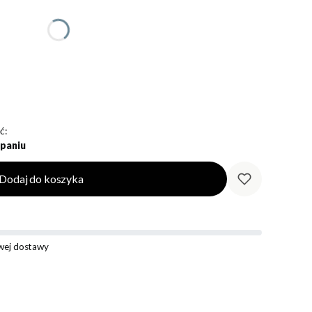
ć:
paniu
Dodaj do koszyka
ej dostawy