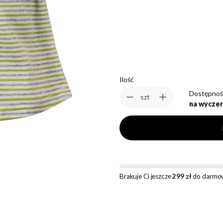
*
Rozmiar
Wybierz
Ilość
Dostępnoś
szt
na wyczer
Brakuje Ci jeszcze
299 zł
do darmow