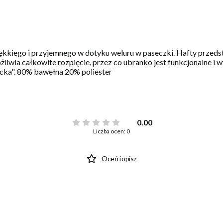
miękkiego i przyjemnego w dotyku weluru w paseczki. Hafty przed
żliwia całkowite rozpięcie, przez co ubranko jest funkcjonalne 
ecka". 80% bawełna 20% poliester
0.00
Liczba ocen: 0
Oceń i opisz