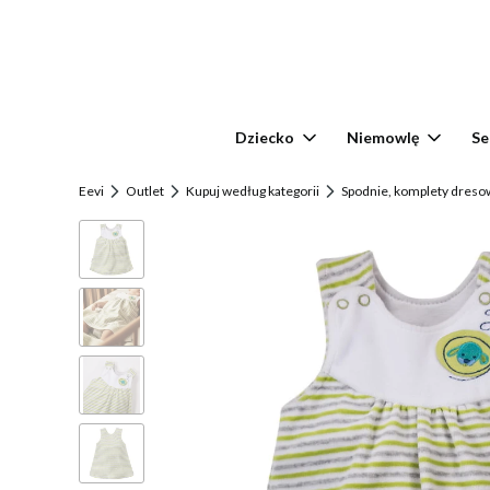
Dziecko
Niemowlę
Se
Eevi
Outlet
Kupuj według kategorii
Spodnie, komplety dresow