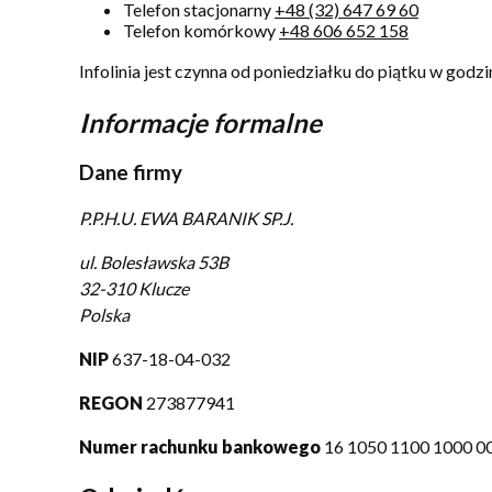
Telefon stacjonarny
+48 (32) 647 69 60
Telefon komórkowy
+48 606 652 158
Infolinia jest czynna od poniedziałku do piątku w godz
Informacje formalne
Dane firmy
P.P.H.U. EWA BARANIK SP.J.
ul. Bolesławska 53B
32-310 Klucze
Polska
NIP
637-18-04-032
REGON
273877941
Numer rachunku bankowego
16 1050 1100 1000 0