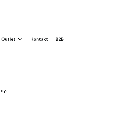
yku: 0. Zobacz szczegóły
Outlet
Kontakt
B2B
my.