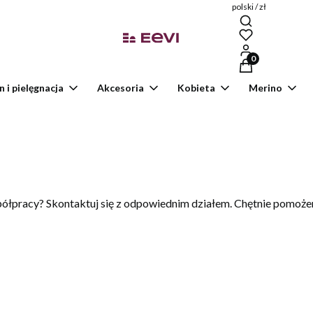
polski / zł
Produkty w kosz
n i pielęgnacja
Akcesoria
Kobieta
Merino
ółpracy? Skontaktuj się z odpowiednim działem. Chętnie pomoże