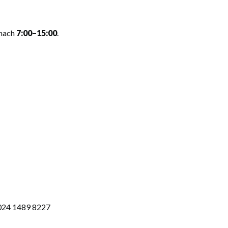
inach
7:00–15:00
.
024 1489 8227