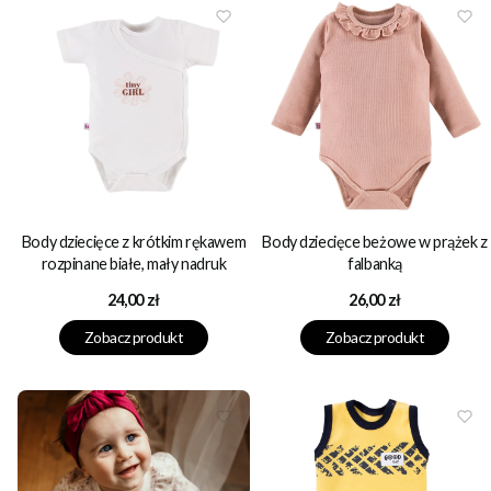
Body dziecięce z krótkim rękawem
Body dziecięce beżowe w prążek z
rozpinane białe, mały nadruk
falbanką
Cena
Cena
24,00 zł
26,00 zł
Zobacz produkt
Zobacz produkt