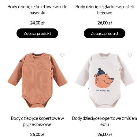
Body dziecięce fioletowe w rude
Body dziecięce gładkie w prążek
paseczki
beżowe
Cena
Cena
24,00 zł
26,00 zł
Zobacz produkt
Zobacz produkt
Body dziecięce kopertowe w
Body dziecięce kopertowe z misiem
prążek beżowe
ecru
Cena
Cena
26,00 zł
26,00 zł