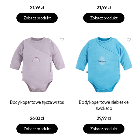
lamówką
Cena
Cena
21,99 zł
21,99 zł
Zobacz produkt
Zobacz produkt
Body kopertowe tęcza wrzos
Body kopertowe niebieskie
awokado
Cena
Cena
26,00 zł
29,99 zł
Zobacz produkt
Zobacz produkt