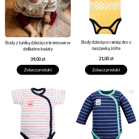
Body dziecięce ramiączko z
Body z tuniką dziecięce kremowe w
naszywką żółte
delikatne kwiaty
Cena
21,00 zł
Cena
39,00 zł
Zobacz produkt
Zobacz produkt