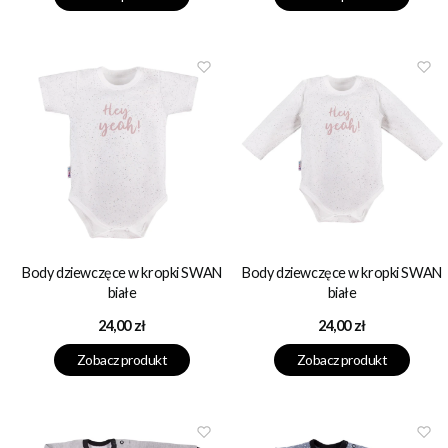
Body dziewczęce w kropki SWAN
Body dziewczęce w kropki SWAN
białe
białe
Cena
Cena
24,00 zł
24,00 zł
Zobacz produkt
Zobacz produkt