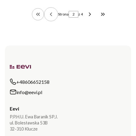
Strona
z 4
Wróć do pierwszej strony z produktami
Przejdź do ostat
+48606652158
info@eevi.pl
Eevi
P.P.H.U. Ewa Baranik SP.J.
ul. Bolesławska 53B
32-310 Klucze