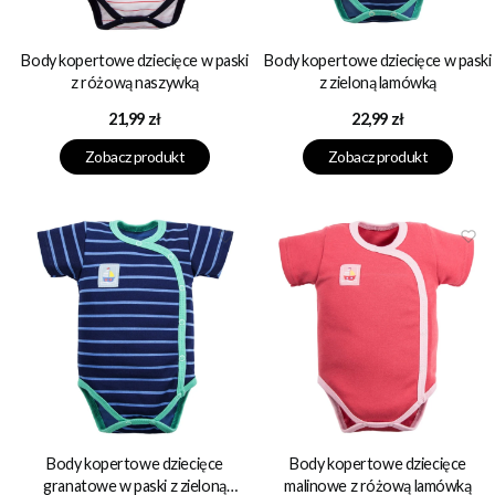
Body kopertowe dziecięce w paski
Body kopertowe dziecięce w paski
z różową naszywką
z zieloną lamówką
Cena
Cena
21,99 zł
22,99 zł
Zobacz produkt
Zobacz produkt
Body kopertowe dziecięce
Body kopertowe dziecięce
granatowe w paski z zieloną
malinowe z różową lamówką