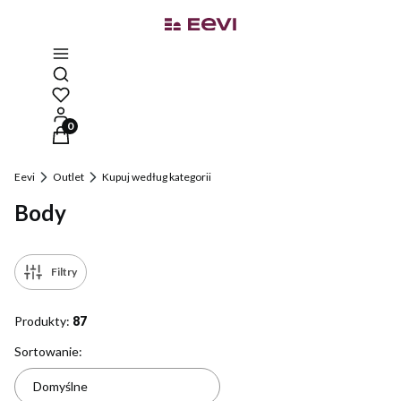
Otwórz wyszukiwarkę
Produkty w koszyku: 0. Zobacz szczegóły
Eevi
Outlet
Kupuj według kategorii
Body
Filtry
Produkty:
87
Lista produktów
Sortowanie:
Domyślne