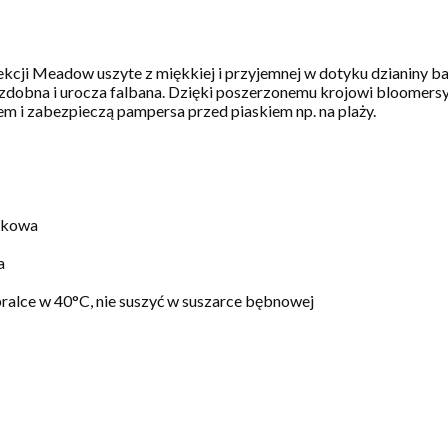
ekcji Meadow uszyte z miękkiej i przyjemnej w dotyku dzianiny b
ozdobna i urocza falbana. Dzięki poszerzonemu krojowi bloomers
em i zabezpieczą pampersa przed piaskiem np. na plaży.
nkowa
a
pralce w 40°C, nie suszyć w suszarce bębnowej