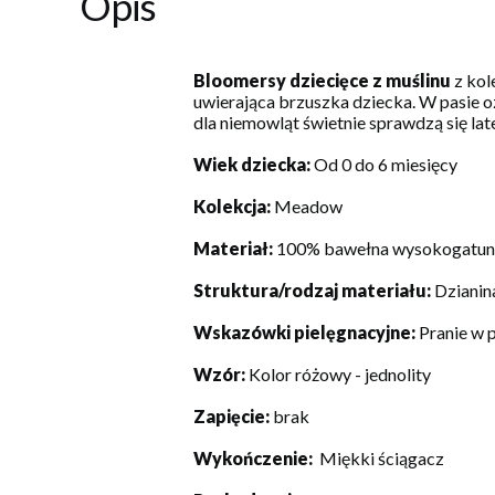
Opis
Bloomersy dziecięce z muślinu
z kol
uwierająca brzuszka dziecka. W pasie 
dla niemowląt świetnie sprawdzą się lat
Wiek dziecka:
Od 0 do 6 miesięcy
Kolekcja:
Meadow
Materiał:
100% bawełna wysokogatu
Struktura/rodzaj materiału:
Dzianin
Wskazówki pielęgnacyjne:
Pranie w 
Wzór:
Kolor różowy - jednolity
Zapięcie:
brak
Wykończenie:
Miękki ściągacz