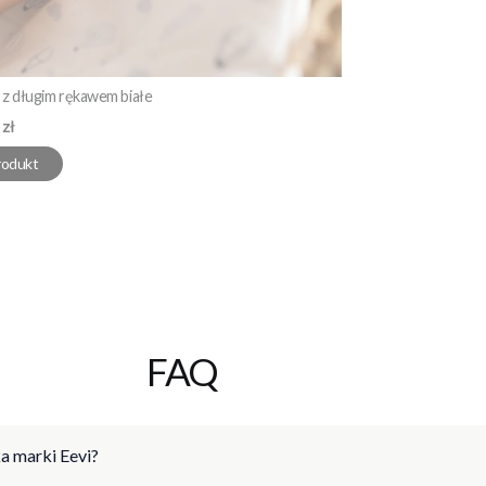
z długim rękawem białe
 zł
rodukt
FAQ
a marki Eevi?