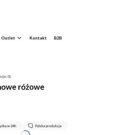
yku: 0. Zobacz szczegóły
Outlet
Kontakt
B2B
zje: 0)
nowe różowe
yłka w 24h
Polska produkcja