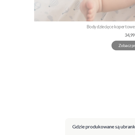
Body dziecięce kopertowe 
Cena
34,99
Zobacz p
Gdzie produkowane są ubrank