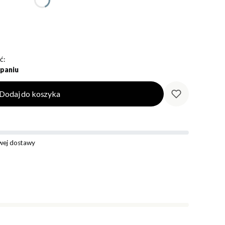
ć:
paniu
Dodaj do koszyka
ej dostawy