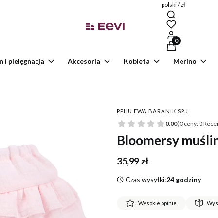
polski / zł
Produkty w kosz
n i pielęgnacja
Akcesoria
Kobieta
Merino
PPHU EWA BARANIK SP.J.
0.00
(Oceny: 0 Recen
Bloomersy muśli
Cena
35,99 zł
Czas wysyłki:
24 godziny
Wysokie opinie
Wys