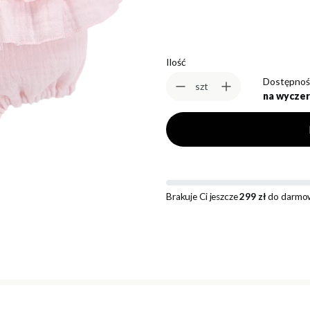
Ilość
Dostępnoś
szt
na wyczer
Brakuje Ci jeszcze
299 zł
do darmow