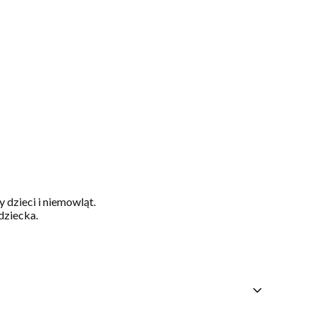
dzieci i niemowląt.
dziecka.