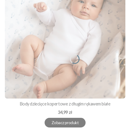
Body dziecięce kopertowe z długim rękawem białe
Cena
34,99 zł
Zobacz produkt