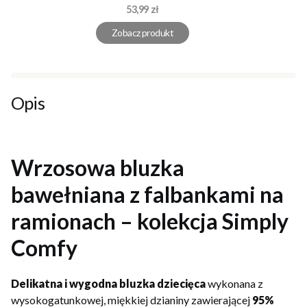
Cena
53,99 zł
Zobacz produkt
Opis
Wrzosowa bluzka
bawełniana z falbankami na
ramionach – kolekcja Simply
Comfy
Delikatna i wygodna bluzka dziecięca
wykonana z
wysokogatunkowej, miękkiej dzianiny zawierającej
95%