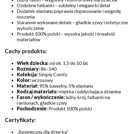
Ozdobne falbanki – subtelny i elegancki detal
Dodatek elastanu poprawia dopasowanie i wygodę
noszenia
Starannie wykonane detale – gładkie szwy i estetyczne
wykończenie
Produkt 100% polski – wysoka jakość i trwałość
materiałów
Cechy produktu:
Wiek dziecka:
od ok. 1,5 do 10 lat
Rozmiary:
86–140
Kolekcja:
Simply Comfy
Kolor:
wrzosowy
Materiał:
95% bawełny, 5% elastanu
Rodzaj materiału:
miękka i oddychająca dzianina
Fason / wykończenie:
luźny krój, falbanki na
ramionach, gładkie szwy
Pochodzenie:
Produkt 100% polski
Certyfikaty:
„Bezpieczny dla dziecka”