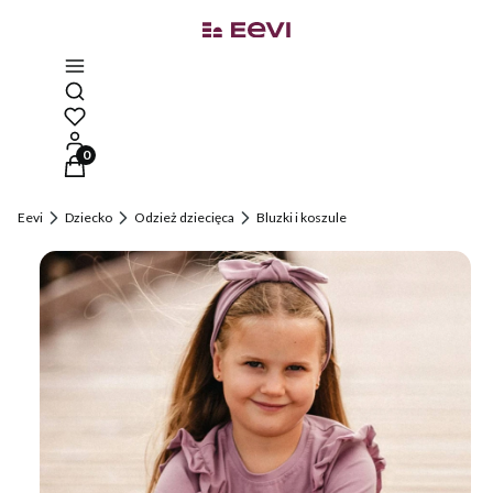
Otwórz wyszukiwarkę
Produkty w koszyku: 0. Zobacz szczegóły
Eevi
Dziecko
Odzież dziecięca
Bluzki i koszule