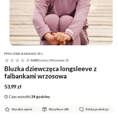
PPHU EWA BARANIK SP.J.
0.00
(Oceny: 0 Recenzje: 0)
Bluzka dziewczęca longsleeve z
falbankami wrzosowa
Cena
53,99 zł
Czas wysyłki:
24 godziny
Wysokie opinie
Wysyłka w 24h
Polska produkcja