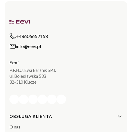
+48606652158
info@eevi.pl
Eevi
P.P.H.U. Ewa Baranik SP.J.
ul. Bolesławska 53B
32-310 Klucze
Linki w stopce
OBSŁUGA KLIENTA
O nas