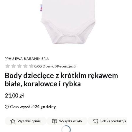
PPHU EWA BARANIK SP.J.
0.00
(Oceny: 0 Recenzje: 0)
Body dziecięce z krótkim rękawem
białe, koralowce i rybka
Cena
21,00 zł
Czas wysyłki:
24 godziny
Wysokie opinie
Wysyłka w 24h
Polska produkcja