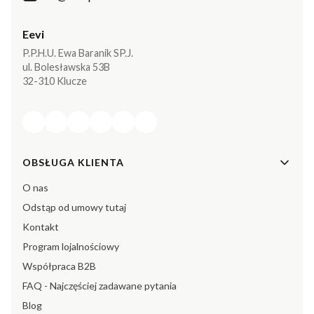
Eevi
P.P.H.U. Ewa Baranik SP.J.
ul. Bolesławska 53B
32-310 Klucze
Linki w stopce
OBSŁUGA KLIENTA
O nas
Odstąp od umowy tutaj
Kontakt
Program lojalnościowy
Współpraca B2B
FAQ - Najczęściej zadawane pytania
Blog