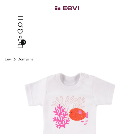
Otwórz wyszukiwarkę
Produkty w koszyku: 0. Zobacz szczegóły
Eevi
Domyślna