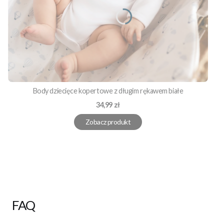
Body dziecięce kopertowe z długim rękawem białe
Cena
34,99 zł
Zobacz produkt
FAQ