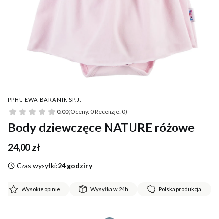
PPHU EWA BARANIK SP.J.
0.00
(Oceny: 0 Recenzje: 0)
Body dziewczęce NATURE różowe
Cena
24,00 zł
Czas wysyłki:
24 godziny
Wysokie opinie
Wysyłka w 24h
Polska produkcja
*
Rozmiar