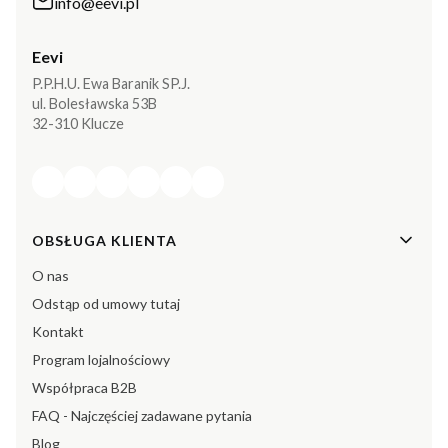
info@eevi.pl
Eevi
P.P.H.U. Ewa Baranik SP.J.
ul. Bolesławska 53B
32-310 Klucze
Linki w stopce
OBSŁUGA KLIENTA
O nas
Odstąp od umowy tutaj
Kontakt
Program lojalnościowy
Współpraca B2B
FAQ - Najczęściej zadawane pytania
Blog