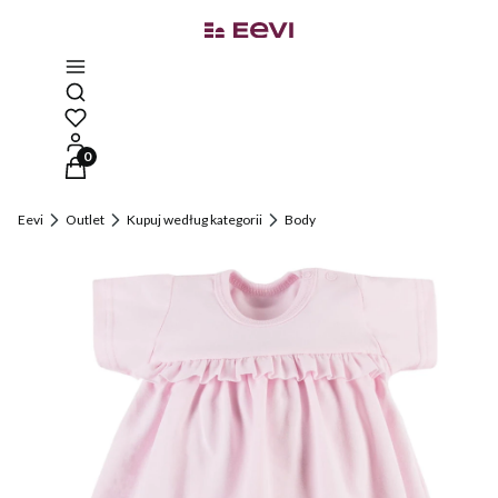
Otwórz wyszukiwarkę
Produkty w koszyku: 0. Zobacz szczegóły
Eevi
Outlet
Kupuj według kategorii
Body