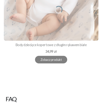
Body dziecięce kopertowe z długim rękawem białe
Cena
34,99 zł
Zobacz produkt
FAQ