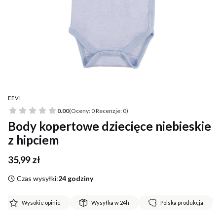
EEVI
0.00
(Oceny: 0 Recenzje: 0)
Body kopertowe dziecięce niebieskie
z hipciem
Cena
35,99 zł
Czas wysyłki:
24 godziny
Wysokie opinie
Wysyłka w 24h
Polska produkcja