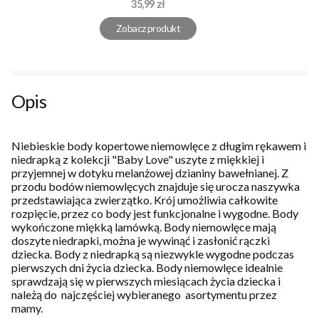
Cena
35,99 zł
Zobacz produkt
Opis
Niebieskie body kopertowe niemowlęce z długim rękawem i
niedrapką z kolekcji "Baby Love" uszyte z miękkiej i
przyjemnej w dotyku melanżowej dzianiny bawełnianej. Z
przodu bodów niemowlęcych znajduje się urocza naszywka
przedstawiająca zwierzątko. Krój umożliwia całkowite
rozpięcie, przez co body jest funkcjonalne i wygodne. Body
wykończone miękką lamówką. Body niemowlęce mają
doszyte niedrapki, można je wywinąć i zasłonić rączki
dziecka. Body z niedrapką są niezwykle wygodne podczas
pierwszych dni życia dziecka. Body niemowlęce idealnie
sprawdzają się w pierwszych miesiącach życia dziecka i
należą do najczęściej wybieranego asortymentu przez
mamy.