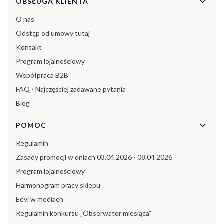
Linki w stopce
OBSŁUGA KLIENTA
O nas
Odstąp od umowy tutaj
Kontakt
Program lojalnościowy
Współpraca B2B
FAQ - Najczęściej zadawane pytania
Blog
POMOC
Regulamin
Zasady promocji w dniach 03.04.2026 - 08.04 2026
Program lojalnościowy
Harmonogram pracy sklepu
Eevi w mediach
Regulamin konkursu „Obserwator miesiąca”