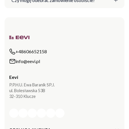
Czy mogę odebrać zamówienie osobiście?
+48606652158
info@eevi.pl
Eevi
P.P.H.U. Ewa Baranik SP.J.
ul. Bolesławska 53B
32-310 Klucze