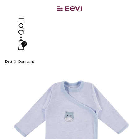
Otwórz wyszukiwarkę
Produkty w koszyku: 0. Zobacz szczegóły
Eevi
Domyślna