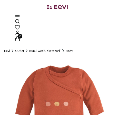
Otwórz wyszukiwarkę
Produkty w koszyku: 0. Zobacz szczegóły
Eevi
Outlet
Kupuj według kategorii
Body