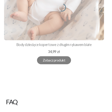
Body dziecięce kopertowe z długim rękawem białe
Cena
34,99 zł
Zobacz produkt
FAQ