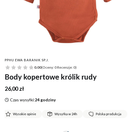
PPHU EWA BARANIK SP.J.
0.00
(Oceny: 0 Recenzje: 0)
Body kopertowe królik rudy
Cena
26,00 zł
Czas wysyłki:
24 godziny
Wysokie opinie
Wysyłka w 24h
Polska produkcja
*
Rozmiar