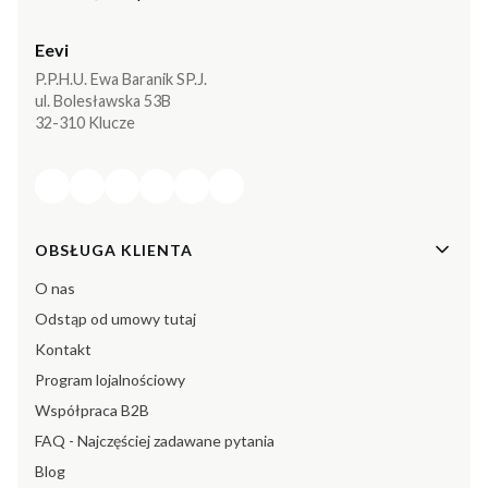
Eevi
P.P.H.U. Ewa Baranik SP.J.
ul. Bolesławska 53B
32-310 Klucze
Linki w stopce
OBSŁUGA KLIENTA
O nas
Odstąp od umowy tutaj
Kontakt
Program lojalnościowy
Współpraca B2B
FAQ - Najczęściej zadawane pytania
Blog