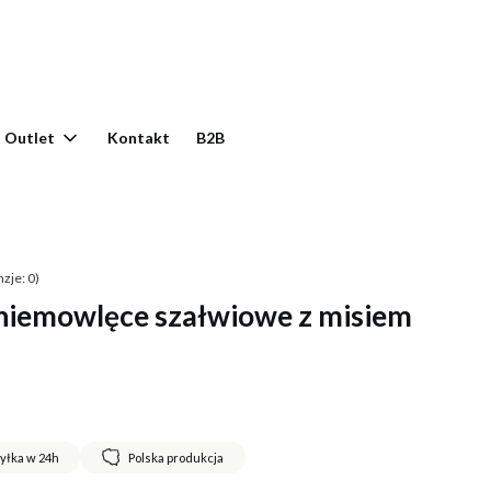
yku: 0. Zobacz szczegóły
Outlet
Kontakt
B2B
zje: 0)
niemowlęce szałwiowe z misiem
yłka w 24h
Polska produkcja