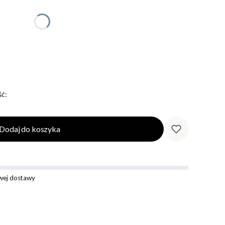
ć:
Dodaj do koszyka
ej dostawy