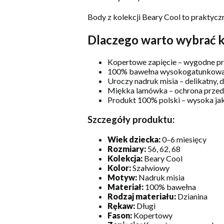
Body z kolekcji Beary Cool to praktycz
Dlaczego warto wybrać 
Kopertowe zapięcie – wygodne pr
100% bawełna wysokogatunkowa – 
Uroczy nadruk misia – delikatny,
Miękka lamówka – ochrona przed
Produkt 100% polski – wysoka ja
Szczegóły produktu:
Wiek dziecka:
0–6 miesięcy
Rozmiary:
56, 62, 68
Kolekcja:
Beary Cool
Kolor:
Szałwiowy
Motyw:
Nadruk misia
Materiał:
100% bawełna
Rodzaj materiału:
Dzianina
Rękaw:
Długi
Fason:
Kopertowy