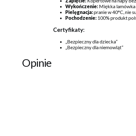
Zapięcie:
Kopertowe na napy bez
Wykończenie:
Miękka lamówka
Pielęgnacja:
pranie w 40°C, nie 
Pochodzenie:
100% produkt pol
Certyfikaty:
„Bezpieczny dla dziecka”
„Bezpieczny dla niemowląt”
Opinie