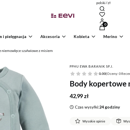
polski / zł
Produkty w kosz
n i pielęgnacja
Akcesoria
Kobieta
Merino
e niemowlęce szałwiowe z misiem
PPHU EWA BARANIK SP.J.
0.00
(Oceny: 0 Recen
Body kopertowe 
Cena
42,99 zł
Czas wysyłki:
24 godziny
Wysokie opinie
Wys