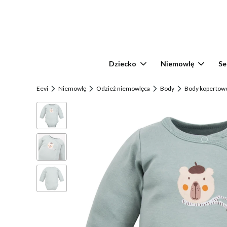
Dziecko
Niemowlę
Se
Eevi
Niemowlę
Odzież niemowlęca
Body
Body kopertow