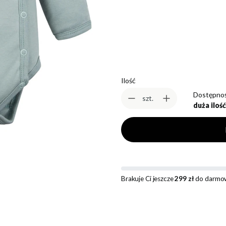
*
Rozmiar
Wybierz
Ilość
Dostępnoś
szt.
duża ilość
Brakuje Ci jeszcze
299 zł
do darmow