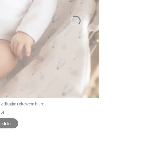
z długim rękawem białe
 zł
rodukt