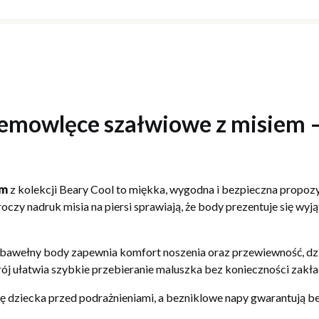
emowlęce szałwiowe z misiem –
em
z kolekcji Beary Cool to miękka, wygodna i bezpieczna propozy
roczy nadruk misia na piersi sprawiają, że body prezentuje się wyj
wełny body zapewnia komfort noszenia oraz przewiewność, dzię
j ułatwia szybkie przebieranie maluszka bez konieczności zakła
rę dziecka przed podrażnieniami, a bezniklowe napy gwarantują b