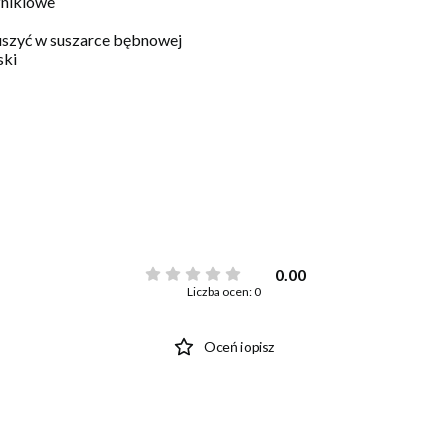
niklowe
suszyć w suszarce bębnowej
ski
0.00
Liczba ocen: 0
Oceń i opisz