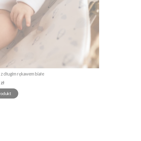
z długim rękawem białe
 zł
rodukt