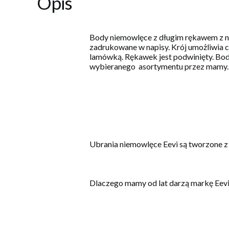
Opis
Body niemowlęce z długim rękawem z nap
zadrukowane w napisy. Krój umożliwia c
lamówką. Rękawek jest podwinięty. Body
wybieranego asortymentu przez mamy.
Ubrania niemowlęce Eevi są tworzone z
Dlaczego mamy od lat darzą markę Eev