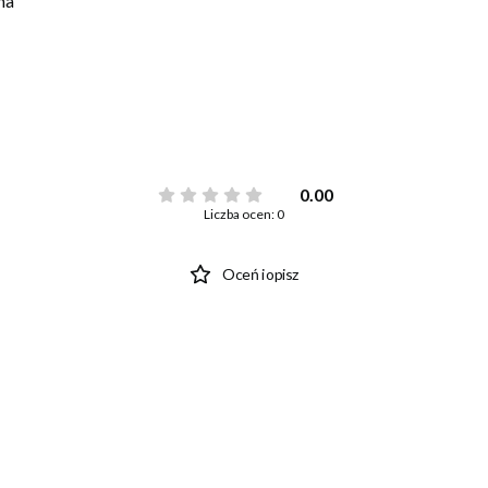
na
0.00
Liczba ocen: 0
Oceń i opisz