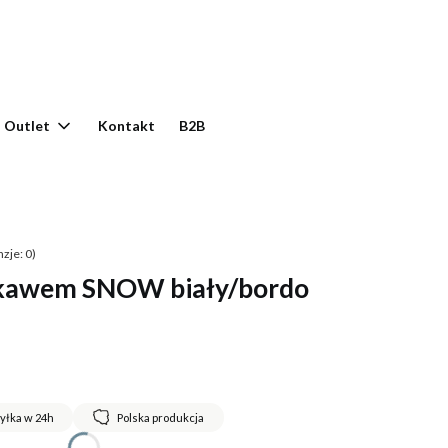
yku: 0. Zobacz szczegóły
Outlet
Kontakt
B2B
zje: 0)
ękawem SNOW biały/bordo
yłka w 24h
Polska produkcja