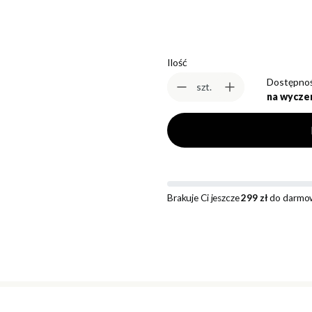
Ilość
Dostępnoś
szt.
na wycze
Brakuje Ci jeszcze
299 zł
do darmow