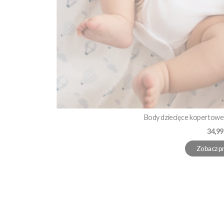
Body dziecięce kopertowe 
Cena
34,99
Zobacz p