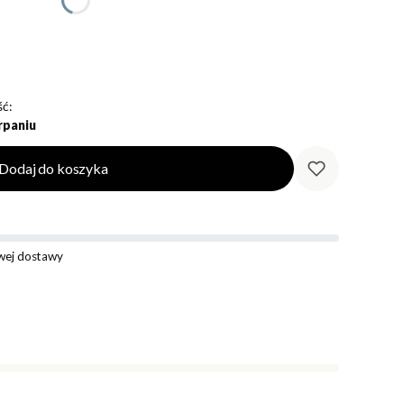
ć:
rpaniu
Dodaj do koszyka
ej dostawy