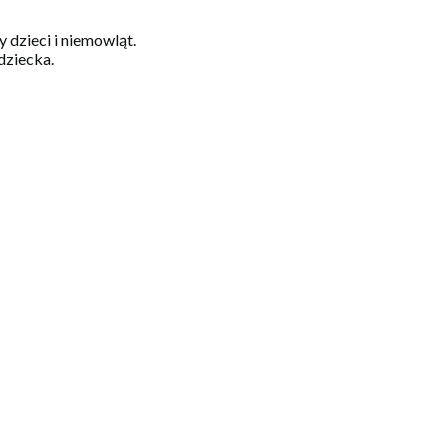
 dzieci i niemowląt.
dziecka.