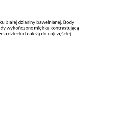
u białej dzianiny bawełnianej. Body
 Body wykończone miękką kontrastującą
ia dziecka i należą do najczęściej