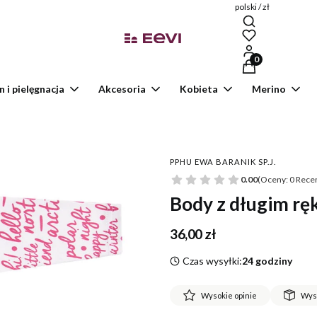
polski / zł
Produkty w kosz
n i pielęgnacja
Akcesoria
Kobieta
Merino
PPHU EWA BARANIK SP.J.
0.00
(Oceny: 0 Recen
Body z długim r
Cena
36,00 zł
Czas wysyłki:
24 godziny
Wysokie opinie
Wys