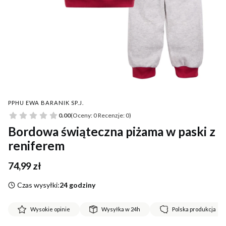
PPHU EWA BARANIK SP.J.
0.00
(Oceny: 0 Recenzje: 0)
Bordowa świąteczna piżama w paski z
reniferem
Cena
74,99 zł
Czas wysyłki:
24 godziny
Wysokie opinie
Wysyłka w 24h
Polska produkcja