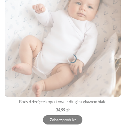
Body dziecięce kopertowe z długim rękawem białe
Cena
34,99 zł
Zobacz produkt