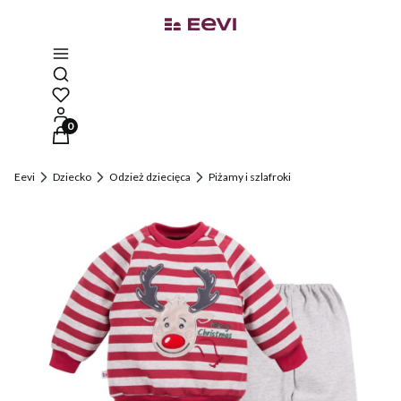
Otwórz wyszukiwarkę
Produkty w koszyku: 0. Zobacz szczegóły
Eevi
Dziecko
Odzież dziecięca
Piżamy i szlafroki