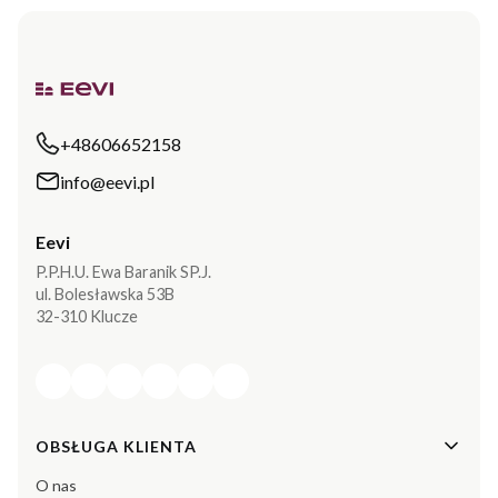
+48606652158
info@eevi.pl
Eevi
P.P.H.U. Ewa Baranik SP.J.
ul. Bolesławska 53B
32-310 Klucze
Linki w stopce
OBSŁUGA KLIENTA
O nas