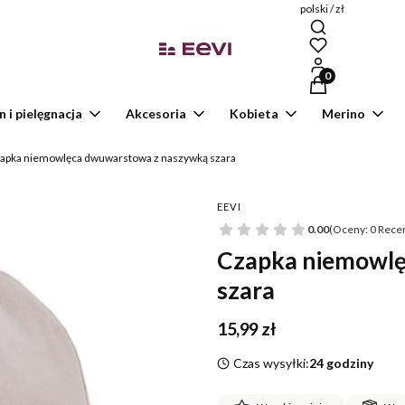
polski / zł
Produkty w kosz
n i pielęgnacja
Akcesoria
Kobieta
Merino
apka niemowlęca dwuwarstowa z naszywką szara
EEVI
0.00
(Oceny: 0 Recen
Czapka niemowlę
szara
Cena
15,99 zł
Czas wysyłki:
24 godziny