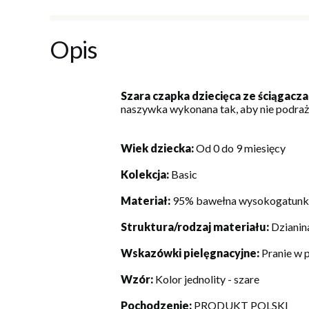
Opis
Szara czapka dziecięca ze ściągacza
naszywka wykonana tak, aby nie podrażn
Wiek dziecka:
Od 0 do 9 miesięcy
Kolekcja:
Basic
Materiał:
95% bawełna wysokogatunko
Struktura/rodzaj materiału:
Dzianin
Wskazówki pielęgnacyjne:
Pranie w 
Wzór:
Kolor jednolity - szare
Pochodzenie:
PRODUKT POLSKI