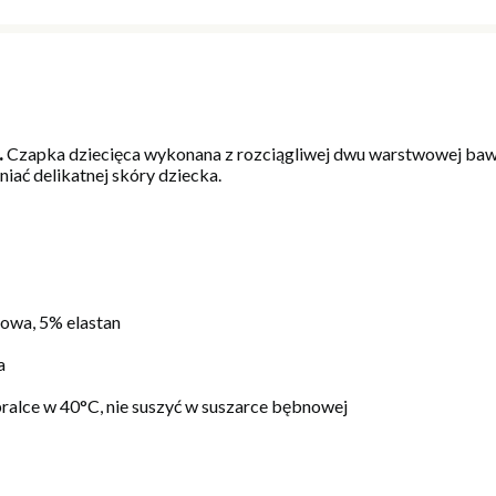
.
Czapka dziecięca wykonana z rozciągliwej dwu warstwowej baweł
iać delikatnej skóry dziecka.
wa, 5% elastan
a
pralce w 40°C, nie suszyć w suszarce bębnowej