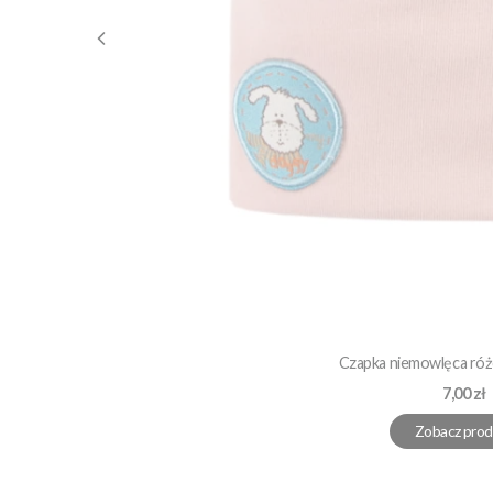
Czapka niemowlęca róż
Cena
7,00 zł
Zobacz prod