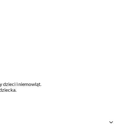
dzieci i niemowląt.
dziecka.