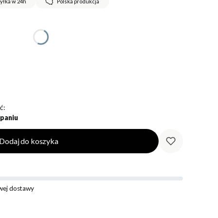
yłka w 24h
Polska produkcja
ć:
paniu
Dodaj do koszyka
ej dostawy