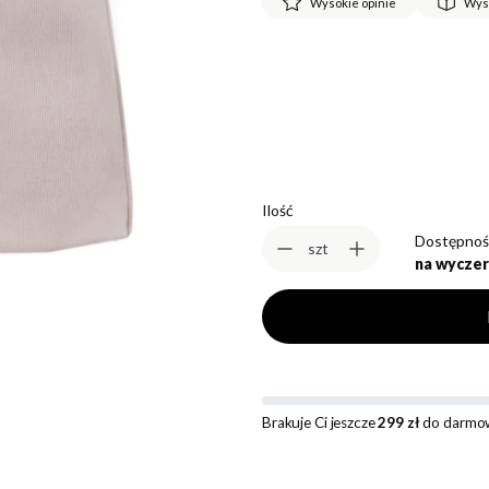
Wysokie opinie
Wys
*
Rozmiar
Wybierz
Ilość
Dostępnoś
szt
na wyczer
Brakuje Ci jeszcze
299 zł
do darmow