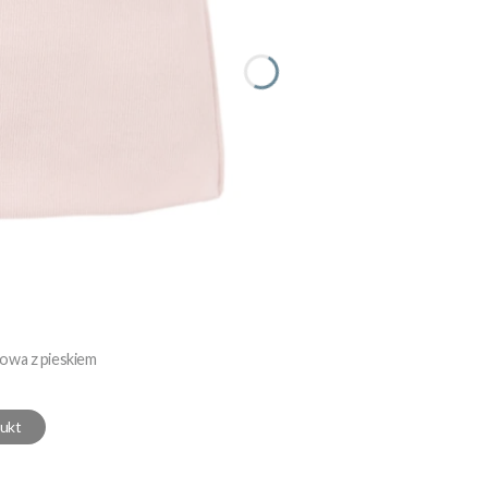
owa z pieskiem
ukt