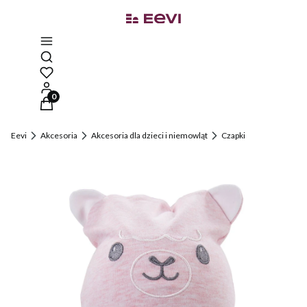
Otwórz wyszukiwarkę
Produkty w koszyku: 0. Zobacz szczegóły
Eevi
Akcesoria
Akcesoria dla dzieci i niemowląt
Czapki