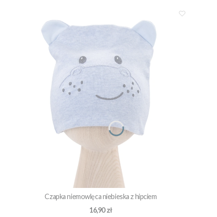
Czapka niemowlęca niebieska z hipciem
Cena
16,90 zł