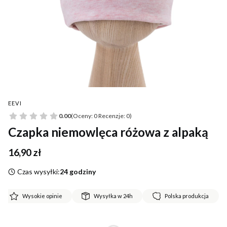
EEVI
0.00
(Oceny: 0 Recenzje: 0)
Czapka niemowlęca różowa z alpaką
Cena
16,90 zł
Czas wysyłki:
24 godziny
Wysokie opinie
Wysyłka w 24h
Polska produkcja
*
Rozmiar