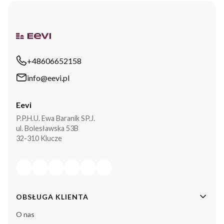
+48606652158
info@eevi.pl
Eevi
P.P.H.U. Ewa Baranik SP.J.
ul. Bolesławska 53B
32-310 Klucze
Linki w stopce
OBSŁUGA KLIENTA
O nas