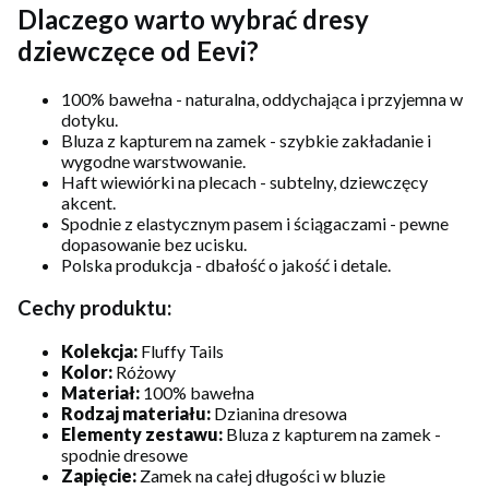
Dlaczego warto wybrać dresy
dziewczęce od Eevi?
100% bawełna - naturalna, oddychająca i przyjemna w
dotyku.
Bluza z kapturem na zamek - szybkie zakładanie i
wygodne warstwowanie.
Haft wiewiórki na plecach - subtelny, dziewczęcy
akcent.
Spodnie z elastycznym pasem i ściągaczami - pewne
dopasowanie bez ucisku.
Polska produkcja - dbałość o jakość i detale.
Cechy produktu:
Kolekcja:
Fluffy Tails
Kolor:
Różowy
Materiał:
100% bawełna
Rodzaj materiału:
Dzianina dresowa
Elementy zestawu:
Bluza z kapturem na zamek -
spodnie dresowe
Zapięcie:
Zamek na całej długości w bluzie