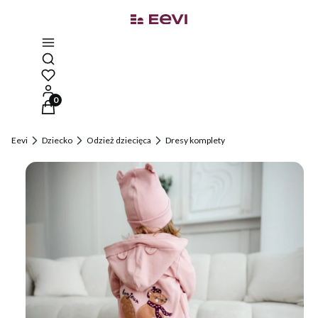
Otwórz wyszukiwarkę
Produkty w koszyku: 0. Zobacz szczegóły
Eevi
Dziecko
Odzież dziecięca
Dresy komplety