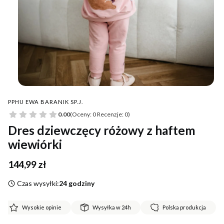
PPHU EWA BARANIK SP.J.
0.00
(Oceny: 0 Recenzje: 0)
Dres dziewczęcy różowy z haftem
wiewiórki
Cena
144,99 zł
Czas wysyłki:
24 godziny
Wysokie opinie
Wysyłka w 24h
Polska produkcja