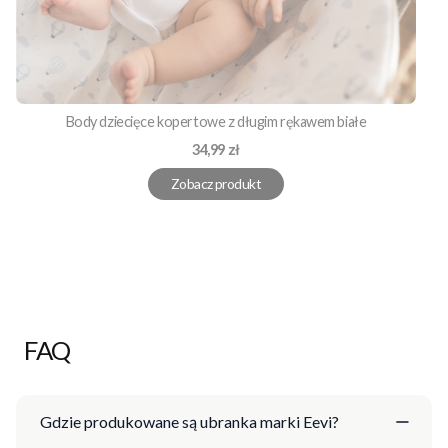
Body dziecięce kopertowe z długim rękawem białe
Cena
34,99 zł
Zobacz produkt
FAQ
Gdzie produkowane są ubranka marki Eevi?