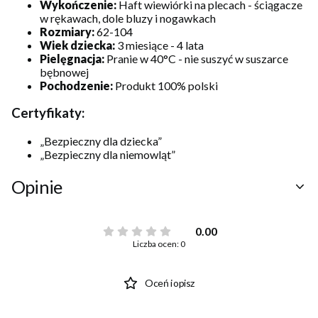
Wykończenie:
Haft wiewiórki na plecach - ściągacze
w rękawach, dole bluzy i nogawkach
Rozmiary:
62-104
Wiek dziecka:
3 miesiące - 4 lata
Pielęgnacja:
Pranie w 40°C - nie suszyć w suszarce
bębnowej
Pochodzenie:
Produkt 100% polski
Certyfikaty:
„Bezpieczny dla dziecka”
„Bezpieczny dla niemowląt”
Opinie
0.00
Liczba ocen: 0
Oceń i opisz