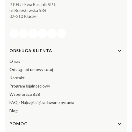
P.P.H.U. Ewa Baranik SP.J.
ul. Bolesławska 53B
32-310 Klucze
Linki w stopce
OBSŁUGA KLIENTA
O nas
Odstąp od umowy tutaj
Kontakt
Program lojalnościowy
Współpraca B2B
FAQ - Najczęściej zadawane pytania
Blog
POMOC