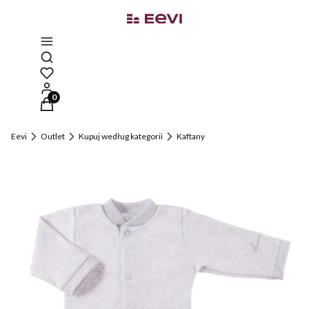
Otwórz wyszukiwarkę
Produkty w koszyku: 0. Zobacz szczegóły
Eevi
Outlet
Kupuj według kategorii
Kaftany