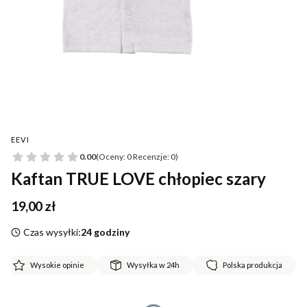
EEVI
0.00
(Oceny: 0 Recenzje: 0)
Kaftan TRUE LOVE chłopiec szary
Cena
19,00 zł
Czas wysyłki:
24 godziny
Wysokie opinie
Wysyłka w 24h
Polska produkcja
*
Rozmiar