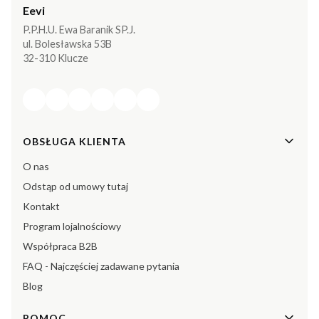
Eevi
P.P.H.U. Ewa Baranik SP.J.
ul. Bolesławska 53B
32-310 Klucze
Linki w stopce
OBSŁUGA KLIENTA
O nas
Odstąp od umowy tutaj
Kontakt
Program lojalnościowy
Współpraca B2B
FAQ - Najczęściej zadawane pytania
Blog
POMOC