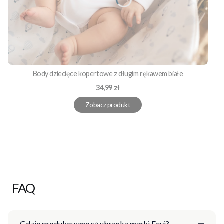
Body dziecięce kopertowe z długim rękawem białe
Cena
34,99 zł
Zobacz produkt
FAQ
Gdzie produkowane są ubranka marki Eevi?