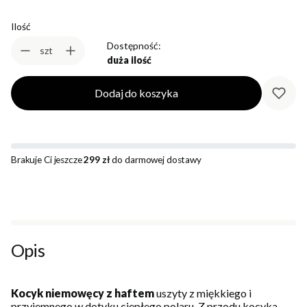
Ilość
Dostępność:
szt
duża ilość
Dodaj do koszyka
Brakuje Ci jeszcze
299 zł
do darmowej dostawy
Opis
Kocyk niemowęcy z haftem
uszyty z miękkiego i
przyjemnego w dotyku ciepłego polaru. Z przodu kocyka