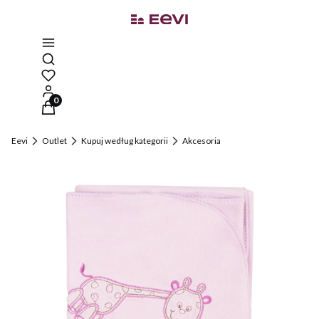
Otwórz wyszukiwarkę
Produkty w koszyku: 0. Zobacz szczegóły
Eevi
Outlet
Kupuj według kategorii
Akcesoria