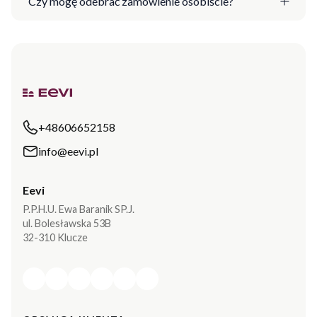
Czy mogę odebrać zamówienie osobiście?
+48606652158
info@eevi.pl
Eevi
P.P.H.U. Ewa Baranik SP.J.
ul. Bolesławska 53B
32-310 Klucze