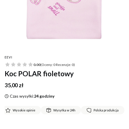
EEVI
0.00
(Oceny: 0 Recenzje: 0)
Koc POLAR fioletowy
Cena
35,00 zł
Czas wysyłki:
24 godziny
Wysokie opinie
Wysyłka w 24h
Polska produkcja