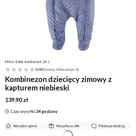
PPHU EWA BARANIK SP.J.
0.00
(Oceny: 0 Recenzje: 0)
Kombinezon dziecięcy zimowy z
kapturem niebieski
Cena
139,90 zł
Czas wysyłki:
24 godziny
Wysokie opinie
Wysyłka w 24h
Polska produkcja