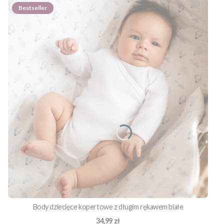
Bestseller
Body dziecięce kopertowe z długim rękawem białe
Cena
34,99 zł