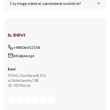
Czy mogę odebrać zamówienie osobiście?
+48606652158
info@eevi.pl
Eevi
P.P.H.U. Ewa Baranik SP.J.
ul. Bolesławska 53B
32-310 Klucze