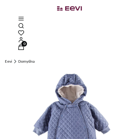
Otwórz wyszukiwarkę
Produkty w koszyku: 0. Zobacz szczegóły
Eevi
Domyślna