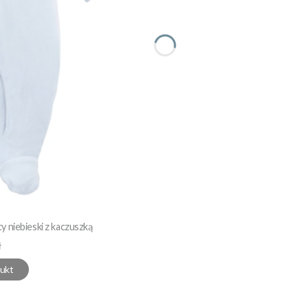
 niebieski z kaczuszką
ł
ukt