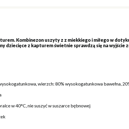
turem. Kombinezon uszyty z z miekkiego i miłego w doty
dziecięce z kapturem świetnie sprawdzą się na wyjście ze 
ysokogatunkowa, wierzch: 80% wysokogatunkowa bawełna, 20%
a
pralce w 40°C, nie suszyć w suszarce bębnowej
zek