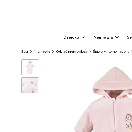
Dziecko
Niemowlę
Se
Eevi
Niemowlę
Odzież niemowlęca
Śpiwory i kombinezony