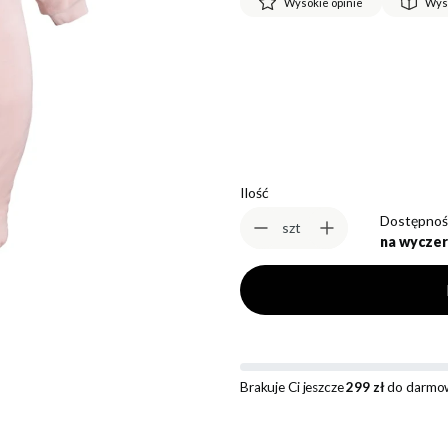
Wysokie opinie
Wys
*
Rozmiar
Wybierz
Ilość
Dostępnoś
szt
na wyczer
Brakuje Ci jeszcze
299 zł
do darmow