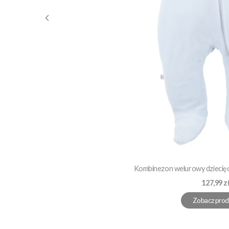
Kombinezon welurowy dziecięcy
Cena
127,99 z
Zobacz prod