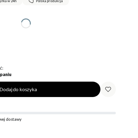
yłka w 24h
Polska produkcja
ć:
paniu
Dodaj do koszyka
ej dostawy