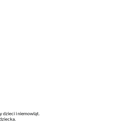
dzieci i niemowląt.
dziecka.