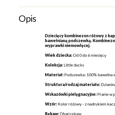
Opis
Dziecięcy kombinezon różowy z kap
bawełnianą podszewką. Kombinezony 
wyprawki niemowlęcej.
Wiek dziecka:
Od 0 do 6 miesięcy
Kolekcja:
Little ducks
Materiał:
Podszewka: 100% bawełna w
Struktura/rodzaj materiału:
Dzianin
Wskazówki pielęgnacyjne:
Pranie w 
Wzór:
Kolor różowy - z nadrukiem kac
Rękaw:
Długi rękaw