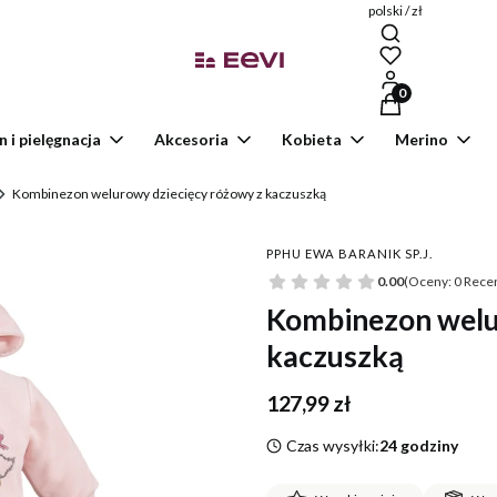
polski / zł
Produkty w kosz
n i pielęgnacja
Akcesoria
Kobieta
Merino
Kombinezon welurowy dziecięcy różowy z kaczuszką
PPHU EWA BARANIK SP.J.
0.00
(Oceny: 0 Recen
Kombinezon welu
kaczuszką
Cena
127,99 zł
Czas wysyłki:
24 godziny