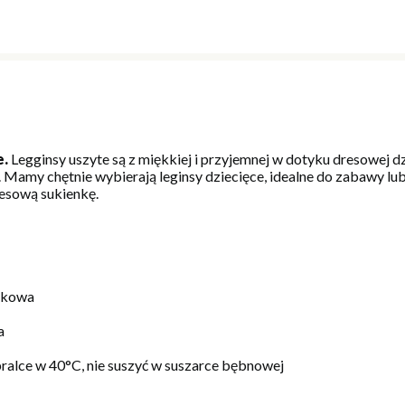
e.
Legginsy uszyte są z miękkiej i przyjemnej w dotyku dresowej d
 Mamy chętnie wybierają leginsy dziecięce, idealne do zabawy l
resową sukienkę.
nkowa
a
pralce w 40°C, nie suszyć w suszarce bębnowej