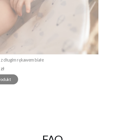
z długim rękawem białe
 zł
rodukt
FAQ