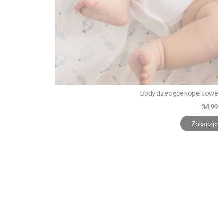
Body dziecięce kopertowe 
Cena
34,99
Zobacz p