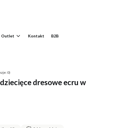
yku: 0. Zobacz szczegóły
Outlet
Kontakt
B2B
zje: 0)
dziecięce dresowe ecru w