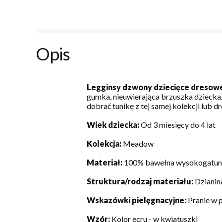
Opis
Legginsy dzwony dziecięce dresow
gumka, nieuwierająca brzuszka dziecka.
dobrać tunikę z tej samej kolekcji lub d
Wiek dziecka:
Od 3 miesięcy do 4 lat
Kolekcja:
Meadow
Materiał:
100% bawełna wysokogatu
Struktura/rodzaj materiału:
Dzianin
Wskazówki pielęgnacyjne:
Pranie w 
Wzór:
Kolor ecru - w kwiatuszki