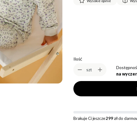
Wysokie opinie
Wys
*
Rozmiar
Wybierz
Ilość
Dostępnoś
szt
na wyczer
Brakuje Ci jeszcze
299 zł
do darmow