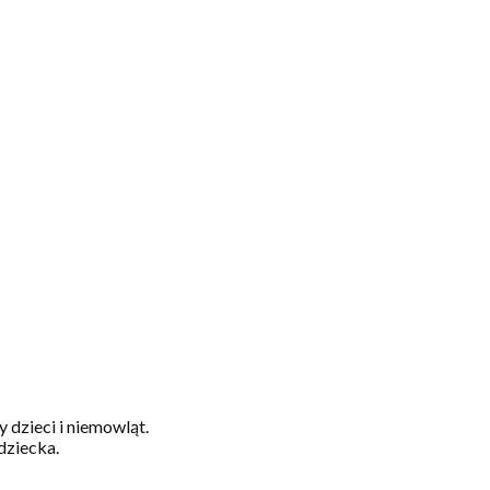
dzieci i niemowląt.
dziecka.