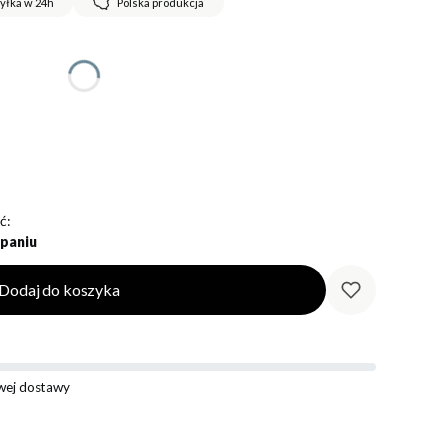
yłka w 24h
Polska produkcja
ć:
paniu
Dodaj do koszyka
ej dostawy