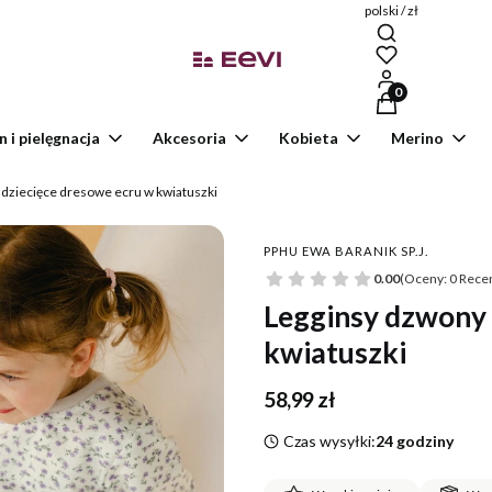
polski / zł
Produkty w kosz
n i pielęgnacja
Akcesoria
Kobieta
Merino
dziecięce dresowe ecru w kwiatuszki
PPHU EWA BARANIK SP.J.
0.00
(Oceny: 0 Recen
Legginsy dzwony 
kwiatuszki
Cena
58,99 zł
Czas wysyłki:
24 godziny