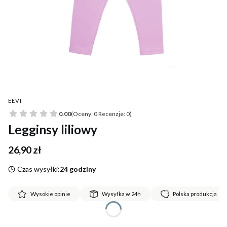
EEVI
0.00
(Oceny: 0 Recenzje: 0)
Legginsy liliowy
Cena
26,90 zł
Czas wysyłki:
24 godziny
Wysokie opinie
Wysyłka w 24h
Polska produkcja