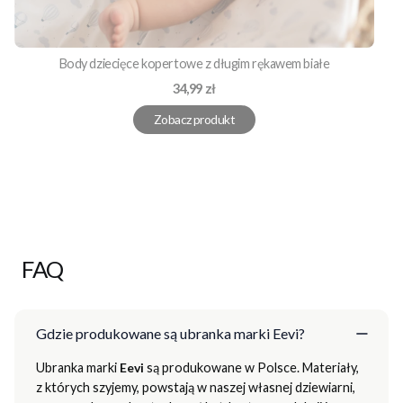
Body dziecięce kopertowe z długim rękawem białe
Cena
34,99 zł
Zobacz produkt
FAQ
Gdzie produkowane są ubranka marki Eevi?
Ubranka marki
Eevi
są produkowane w Polsce. Materiały,
z których szyjemy, powstają w naszej własnej dziewiarni,