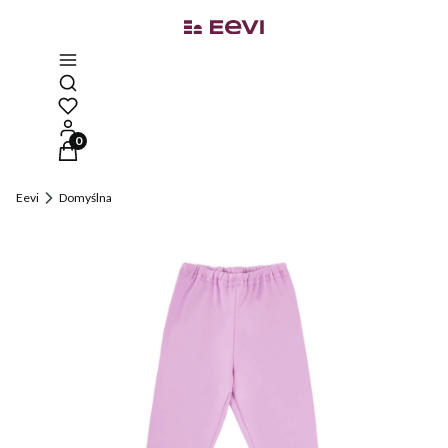
Otwórz wyszukiwarkę
Produkty w koszyku: 0. Zobacz szczegóły
Eevi
Domyślna