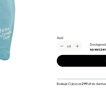
*
Rozmiar
Wybierz
Ilość
Dostępnoś
szt
na wyczer
Brakuje Ci jeszcze
299 zł
do darmow