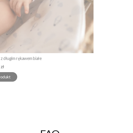
z długim rękawem białe
 zł
rodukt