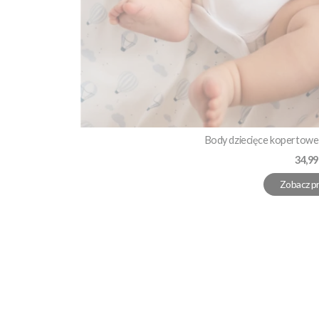
Body dziecięce kopertowe 
Cena
34,99
Zobacz p