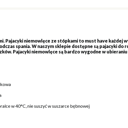
ami. Pajacyki niemowlęce ze stópkami to must have każdej w
podczas spania. W naszym sklepie dostępne są pajacyki do 
szków. Pajacyki niemowlęce są bardzo wygodne w ubieraniu 
nkowa
a
pralce w 40°C, nie suszyć w suszarce bębnowej