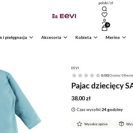
polski / zł
Produkty w kosz
n i pielęgnacja
Akcesoria
Kobieta
Merino
EEVI
0.00
(Oceny: 0 Recen
Pajac dziecięcy 
Cena
38,00 zł
Czas wysyłki:
24 godziny
Wysokie opinie
Wys