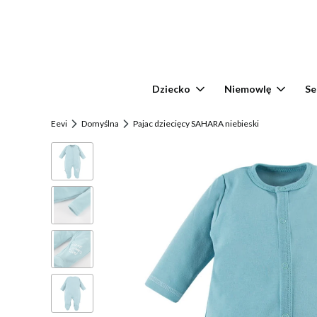
Dziecko
Niemowlę
Se
Eevi
Domyślna
Pajac dziecięcy SAHARA niebieski