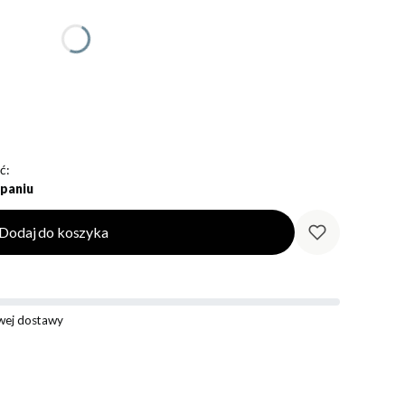
ć:
paniu
Dodaj do koszyka
ej dostawy