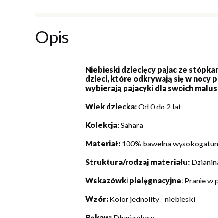
Opis
Niebieski dziecięcy pajac ze stópk
dzieci, które odkrywają się w nocy 
wybierają pajacyki dla swoich malu
Wiek dziecka:
Od 0 do 2 lat
Kolekcja:
Sahara
Materiał:
100% bawełna wysokogatu
Struktura/rodzaj materiału:
Dzianin
Wskazówki pielęgnacyjne:
Pranie w 
Wzór:
Kolor jednolity - niebieski
Rękaw:
Długi rękaw