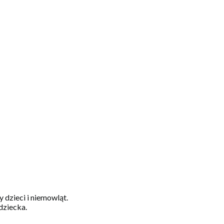
dzieci i niemowląt.
dziecka.