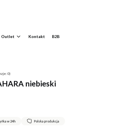
yku: 0. Zobacz szczegóły
Outlet
Kontakt
B2B
zje: 0)
SAHARA niebieski
yłka w 24h
Polska produkcja