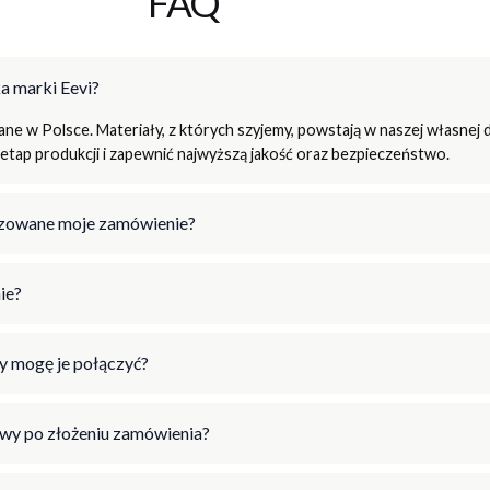
FAQ
a marki Eevi?
e w Polsce. Materiały, z których szyjemy, powstają w naszej własnej d
tap produkcji i zapewnić najwyższą jakość oraz bezpieczeństwo.
lizowane moje zamówienie?
ie?
y mogę je połączyć?
wy po złożeniu zamówienia?