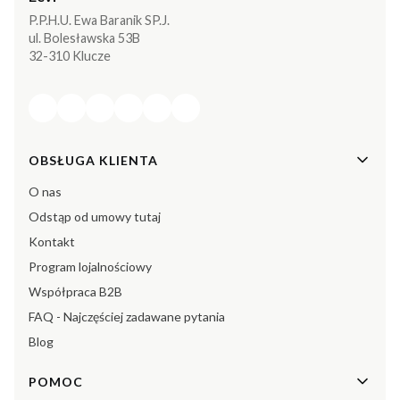
P.P.H.U. Ewa Baranik SP.J.
ul. Bolesławska 53B
32-310 Klucze
Linki w stopce
OBSŁUGA KLIENTA
O nas
Odstąp od umowy tutaj
Kontakt
Program lojalnościowy
Współpraca B2B
FAQ - Najczęściej zadawane pytania
Blog
POMOC