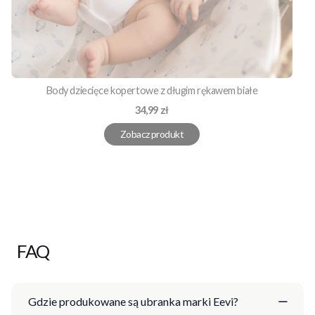
Body dziecięce kopertowe z długim rękawem białe
Cena
34,99 zł
Zobacz produkt
FAQ
Gdzie produkowane są ubranka marki Eevi?