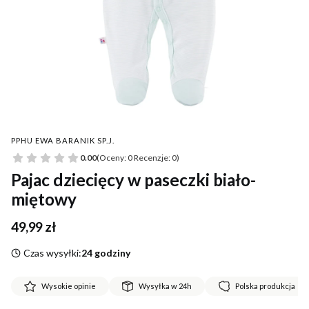
PPHU EWA BARANIK SP.J.
0.00
(Oceny: 0 Recenzje: 0)
Pajac dziecięcy w paseczki biało-
miętowy
Cena
49,99 zł
Czas wysyłki:
24 godziny
Wysokie opinie
Wysyłka w 24h
Polska produkcja