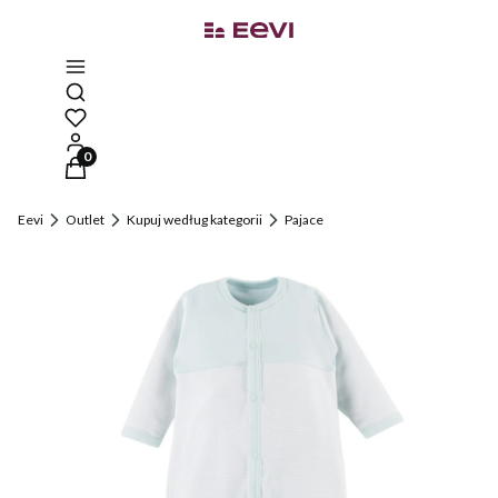
Otwórz wyszukiwarkę
Produkty w koszyku: 0. Zobacz szczegóły
Eevi
Outlet
Kupuj według kategorii
Pajace