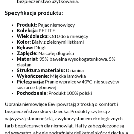
bezpieczeństwo użytkowania.
Specyfikacja produktu:
Produkt:
Pajac niemowlęcy
Kolekcja:
PETITE
Wiek dziecka:
Od 0 do 6 miesięcy
Kolor:
Biały z zielonymi listkami
Rękaw:
Długi
Zapięcie:
Na całej długości
Materiał:
95% bawełna wysokogatunkowa, 5%
elastan
Struktura materiału:
Dzianina
Wykończenie:
Miękka lamówka
Pielęgnacja:
Pranie w pralce w 40°C, nie suszyć w
suszarce bębnowej
Pochodzenie:
Produkt 100% polski
Ubrania niemowlęce Eevi powstają z troską o komfort i
bezpieczeństwo skóry dziecka. Produkty szyte są z
najwyższą starannością, z wykorzystaniem ekologicznych
farb bezpiecznych dla niemowląt. Hafty zabezpieczone są
od wewnątrz, aby nie podrażniały delikatnej skóry dziecka, a