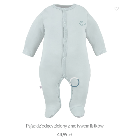
Pajac dziecięcy zielony z motywem listków
Cena
44,99 zł