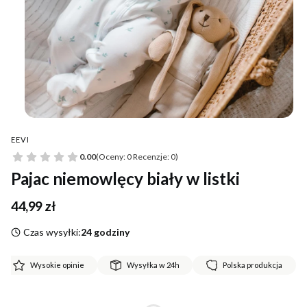
EEVI
0.00
(Oceny: 0 Recenzje: 0)
Pajac niemowlęcy biały w listki
Cena
44,99 zł
Czas wysyłki:
24 godziny
Wysokie opinie
Wysyłka w 24h
Polska produkcja
*
Rozmiar