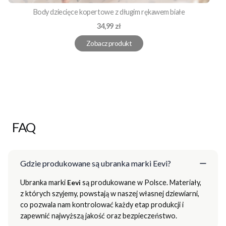
Body dziecięce kopertowe z długim rękawem białe
Cena
34,99 zł
Zobacz produkt
FAQ
Gdzie produkowane są ubranka marki Eevi?
Ubranka marki
Eevi
są produkowane w Polsce. Materiały,
z których szyjemy, powstają w naszej własnej dziewiarni,
co pozwala nam kontrolować każdy etap produkcji i
zapewnić najwyższą jakość oraz bezpieczeństwo.