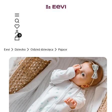
Otwórz wyszukiwarkę
Produkty w koszyku: 0. Zobacz szczegóły
Eevi
Dziecko
Odzież dziecięca
Pajace