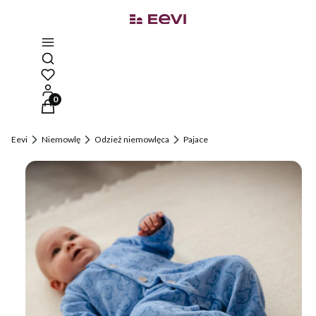
Otwórz wyszukiwarkę
Produkty w koszyku: 0. Zobacz szczegóły
Eevi
Niemowlę
Odzież niemowlęca
Pajace