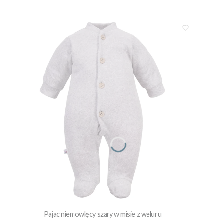
Pajac niemowlęcy szary w misie z weluru