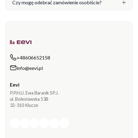
Czy mogę odebrać zamówienie osobiście?
+48606652158
info@eevi.pl
Eevi
P.P.H.U. Ewa Baranik SP.J.
ul. Bolesławska 53B
32-310 Klucze