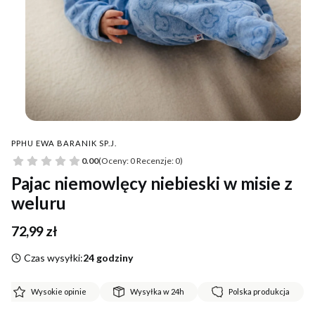
PPHU EWA BARANIK SP.J.
0.00
(Oceny: 0 Recenzje: 0)
Pajac niemowlęcy niebieski w misie z
weluru
Cena
72,99 zł
Czas wysyłki:
24 godziny
Wysokie opinie
Wysyłka w 24h
Polska produkcja