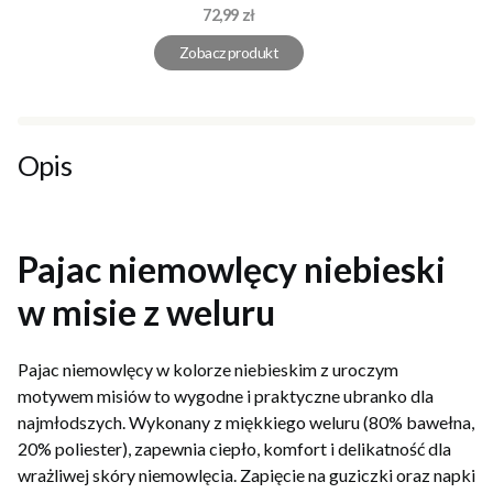
Cena
72,99 zł
Zobacz produkt
Opis
Pajac niemowlęcy niebieski
w misie z weluru
Pajac niemowlęcy w kolorze niebieskim z uroczym
motywem misiów to wygodne i praktyczne ubranko dla
najmłodszych. Wykonany z miękkiego weluru (80% bawełna,
20% poliester), zapewnia ciepło, komfort i delikatność dla
wrażliwej skóry niemowlęcia. Zapięcie na guziczki oraz napki