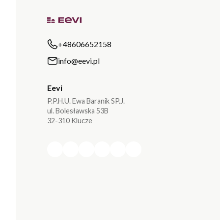
+48606652158
info@eevi.pl
Eevi
P.P.H.U. Ewa Baranik SP.J.
ul. Bolesławska 53B
32-310 Klucze