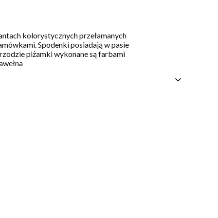
riantach kolorystycznych przełamanych
amówkami. Spodenki posiadają w pasie
rzodzie piżamki wykonane są farbami
bawełna