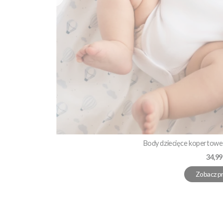
Body dziecięce kopertowe 
Cena
34,99
Zobacz p