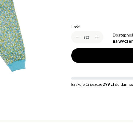
Ilość
Dostępnoś
szt
na wyczer
Brakuje Ci jeszcze
299 zł
do darmow