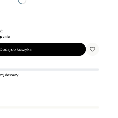
ć:
paniu
Dodaj do koszyka
ej dostawy