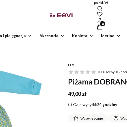
polski / zł
Produkty w kosz
n i pielęgnacja
Akcesoria
Kobieta
Merino
EEVI
0.00
(Oceny: 0 Recen
Piżama DOBRANOC
Cena
49,00 zł
Czas wysyłki:
24 godziny
Wysokie opinie
Wys