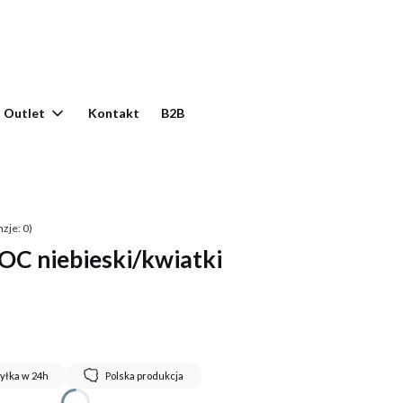
yku: 0. Zobacz szczegóły
Outlet
Kontakt
B2B
zje: 0)
 niebieski/kwiatki
yłka w 24h
Polska produkcja