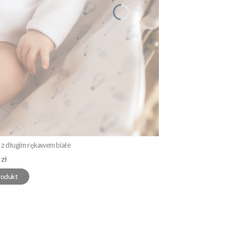
z długim rękawem białe
 zł
rodukt