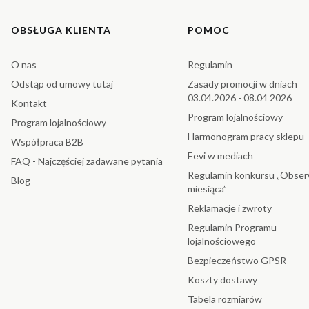
Linki w stopce
OBSŁUGA KLIENTA
POMOC
O nas
Regulamin
Odstąp od umowy tutaj
Zasady promocji w dniach
03.04.2026 - 08.04 2026
Kontakt
Program lojalnościowy
Program lojalnościowy
Harmonogram pracy sklepu
Współpraca B2B
Eevi w mediach
FAQ - Najczęściej zadawane pytania
Regulamin konkursu „Obser
Blog
miesiąca”
Reklamacje i zwroty
Regulamin Programu
lojalnościowego
Bezpieczeństwo GPSR
Koszty dostawy
Tabela rozmiarów