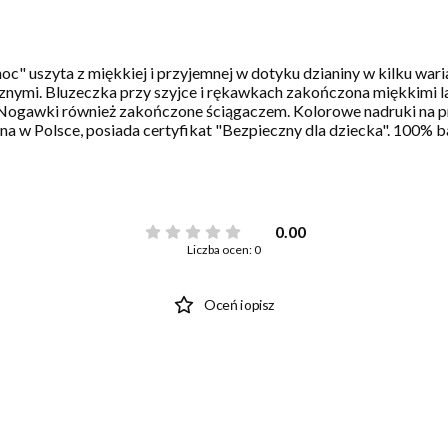
c" uszyta z miękkiej i przyjemnej w dotyku dzianiny w kilku wa
nymi. Bluzeczka przy szyjce i rękawkach zakończona miękkimi l
 Nogawki również zakończone ściągaczem. Kolorowe nadruki na p
a w Polsce, posiada certyfikat "Bezpieczny dla dziecka". 100% 
0.00
Liczba ocen: 0
Oceń i opisz