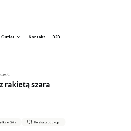
yku: 0. Zobacz szczegóły
Outlet
Kontakt
B2B
zje: 0)
z rakietą szara
yłka w 24h
Polska produkcja