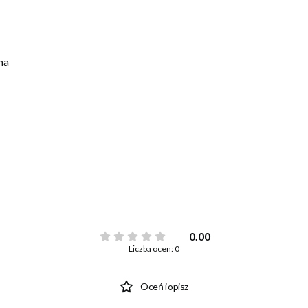
na
0.00
Liczba ocen: 0
Oceń i opisz