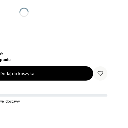
ć:
paniu
Dodaj do koszyka
ej dostawy