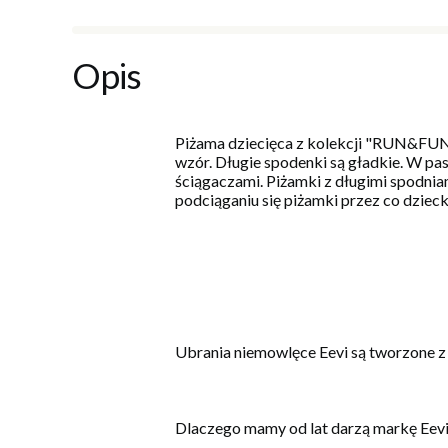
Opis
Piżama dziecięca z kolekcji "RUN&FUN" 
wzór. Długie spodenki są gładkie. W p
ściągaczami. Piżamki z długimi spodnia
podciąganiu się piżamki przez co dziecku
Ubrania niemowlęce Eevi są tworzone z
Dlaczego mamy od lat darzą markę Eev