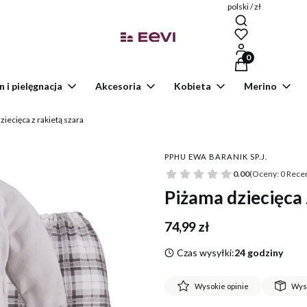
polski / zł
Produkty w kosz
n i pielęgnacja
Akcesoria
Kobieta
Merino
ziecięca z rakietą szara
PPHU EWA BARANIK SP.J.
0.00
(Oceny: 0 Recen
Piżama dziecięca 
Cena
74,99 zł
Czas wysyłki:
24 godziny
Wysokie opinie
Wys