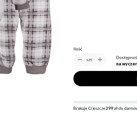
*
Rozmiar
Wybierz
Ilość
Dostępnoś
szt
na wyczer
Brakuje Ci jeszcze
299 zł
do darmow