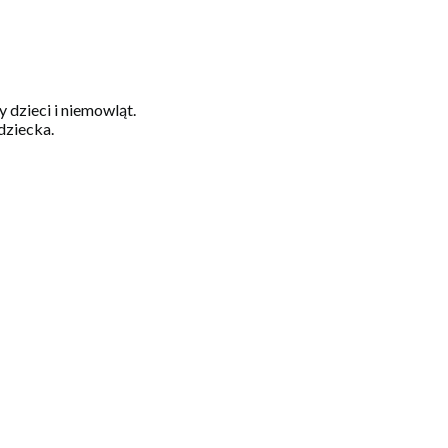
 dzieci i niemowląt.
dziecka.