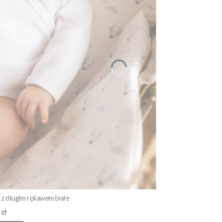
z długim rękawem białe
 zł