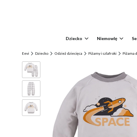
Dziecko
Niemowlę
Se
Eevi
Dziecko
Odzież dziecięca
Piżamy i szlafroki
Piżama d