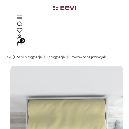
Otwórz wyszukiwarkę
Produkty w koszyku: 0. Zobacz szczegóły
Eevi
Sen i pielęgnacja
Pielęgnacja
Pokrowce na przewijak