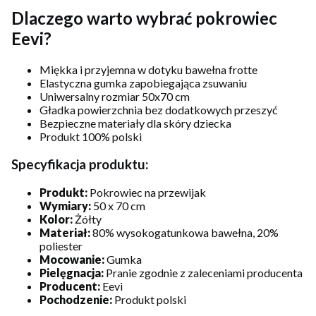
Dlaczego warto wybrać pokrowiec
Eevi?
Miękka i przyjemna w dotyku bawełna frotte
Elastyczna gumka zapobiegająca zsuwaniu
Uniwersalny rozmiar 50x70 cm
Gładka powierzchnia bez dodatkowych przeszyć
Bezpieczne materiały dla skóry dziecka
Produkt 100% polski
Specyfikacja produktu:
Produkt:
Pokrowiec na przewijak
Wymiary:
50 x 70 cm
Kolor:
Żółty
Materiał:
80% wysokogatunkowa bawełna, 20%
poliester
Mocowanie:
Gumka
Pielęgnacja:
Pranie zgodnie z zaleceniami producenta
Producent:
Eevi
Pochodzenie:
Produkt polski