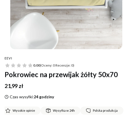
EEVI
0.00
(Oceny: 0 Recenzje: 0)
Pokrowiec na przewijak żółty 50x70
Cena
21,99 zł
Czas wysyłki:
24 godziny
Wysokie opinie
Wysyłka w 24h
Polska produkcja