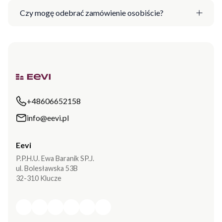
Czy mogę odebrać zamówienie osobiście?
+48606652158
info@eevi.pl
Eevi
P.P.H.U. Ewa Baranik SP.J.
ul. Bolesławska 53B
32-310 Klucze