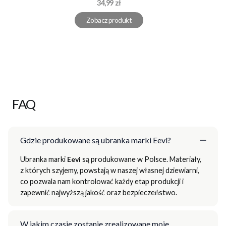
Cena
34,99 zł
Zobacz produkt
FAQ
Gdzie produkowane są ubranka marki Eevi?
Ubranka marki
Eevi
są produkowane w Polsce. Materiały,
z których szyjemy, powstają w naszej własnej dziewiarni,
co pozwala nam kontrolować każdy etap produkcji i
zapewnić najwyższą jakość oraz bezpieczeństwo.
W jakim czasie zostanie zrealizowane moje