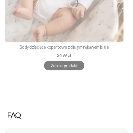
Body dziecięce kopertowe z długim rękawem białe
Cena
34,99 zł
Zobacz produkt
FAQ