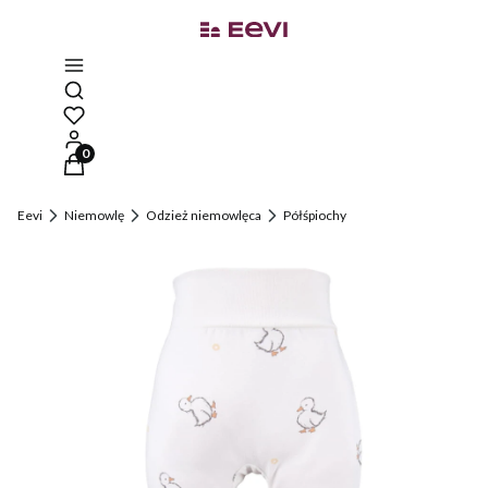
Otwórz wyszukiwarkę
Produkty w koszyku: 0. Zobacz szczegóły
Eevi
Niemowlę
Odzież niemowlęca
Półśpiochy