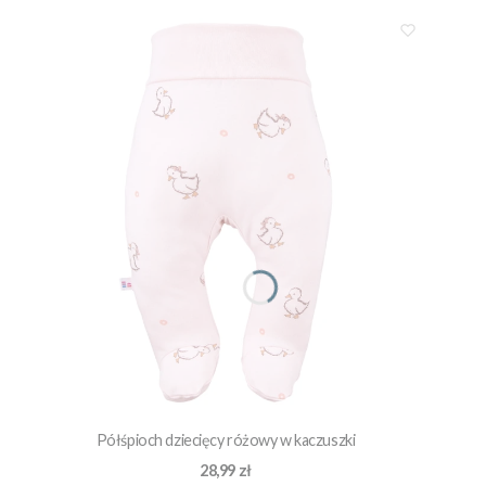
Półśpioch dziecięcy różowy w kaczuszki
Cena
28,99 zł