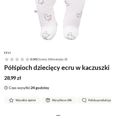
EEVI
0.00
(Oceny: 0 Recenzje: 0)
Półśpioch dziecięcy ecru w kaczuszki
Cena
28,99 zł
Czas wysyłki:
24 godziny
Wysokie opinie
Wysyłka w 24h
Polska produkcja
*
Rozmiar