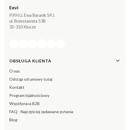
Eevi
P.P.H.U. Ewa Baranik SP.J.
ul. Bolesławska 53B
32-310 Klucze
Linki w stopce
OBSŁUGA KLIENTA
O nas
Odstąp od umowy tutaj
Kontakt
Program lojalnościowy
Współpraca B2B
FAQ - Najczęściej zadawane pytania
Blog