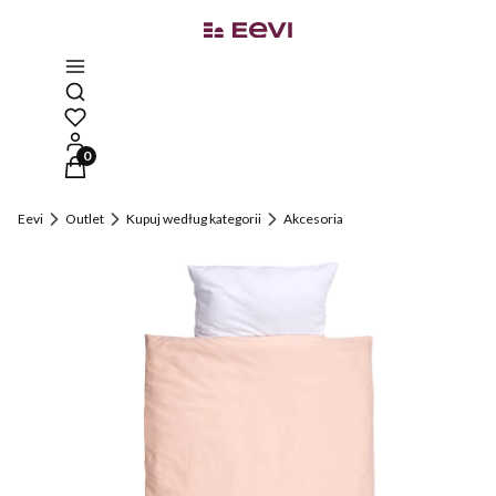
Otwórz wyszukiwarkę
Produkty w koszyku: 0. Zobacz szczegóły
Eevi
Outlet
Kupuj według kategorii
Akcesoria