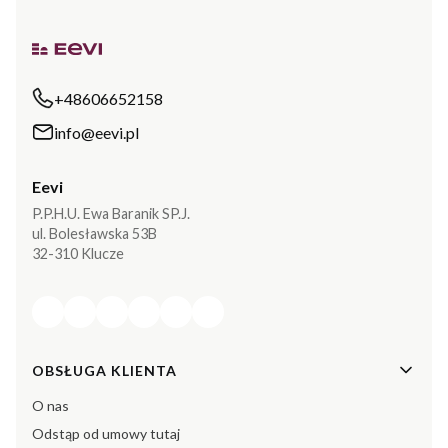
+48606652158
info@eevi.pl
Eevi
P.P.H.U. Ewa Baranik SP.J.
ul. Bolesławska 53B
32-310 Klucze
Linki w stopce
OBSŁUGA KLIENTA
O nas
Odstąp od umowy tutaj