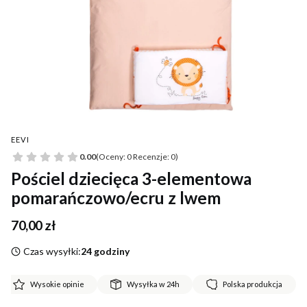
EEVI
0.00
(Oceny: 0 Recenzje: 0)
Pościel dziecięca 3-elementowa
pomarańczowo/ecru z lwem
Cena
70,00 zł
Czas wysyłki:
24 godziny
Wysokie opinie
Wysyłka w 24h
Polska produkcja