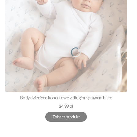
Body dziecięce kopertowe z długim rękawem białe
Cena
34,99 zł
Zobacz produkt