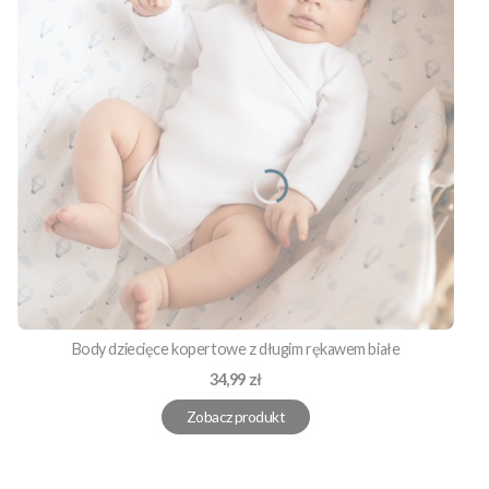
Body dziecięce kopertowe z długim rękawem białe
Cena
34,99 zł
Zobacz produkt