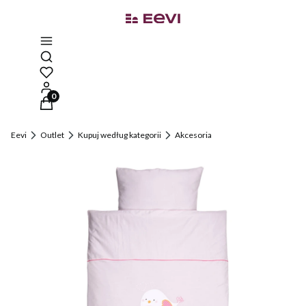
Otwórz wyszukiwarkę
Produkty w koszyku: 0. Zobacz szczegóły
Eevi
Outlet
Kupuj według kategorii
Akcesoria