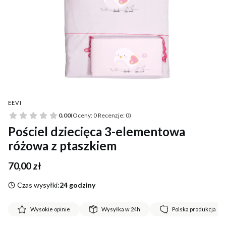
EEVI
0.00
(Oceny: 0 Recenzje: 0)
Pościel dziecięca 3-elementowa
różowa z ptaszkiem
Cena
70,00 zł
Czas wysyłki:
24 godziny
Wysokie opinie
Wysyłka w 24h
Polska produkcja