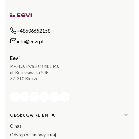
+48606652158
info@eevi.pl
Eevi
P.P.H.U. Ewa Baranik SP.J.
ul. Bolesławska 53B
32-310 Klucze
Linki w stopce
OBSŁUGA KLIENTA
O nas
Odstąp od umowy tutaj