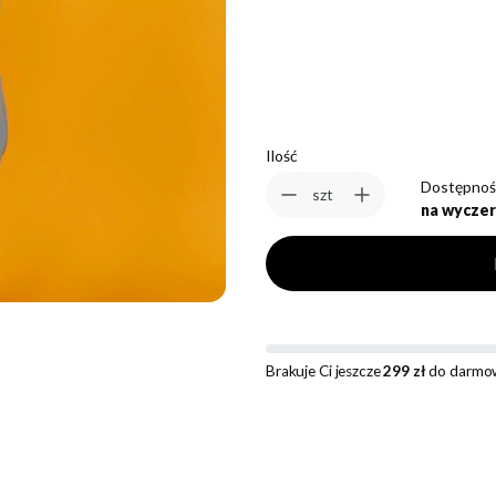
*
Rozmiar
Wybierz
Ilość
Dostępnoś
szt
na wyczer
Brakuje Ci jeszcze
299 zł
do darmow