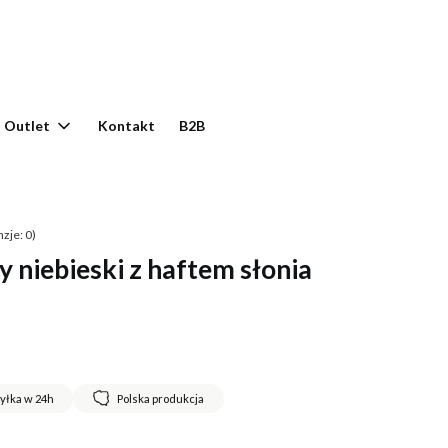
yku: 0. Zobacz szczegóły
Outlet
Kontakt
B2B
zje: 0)
 niebieski z haftem słonia
yłka w 24h
Polska produkcja