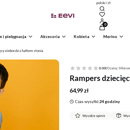
polski / zł
Produkty w kosz
n i pielęgnacja
Akcesoria
Kobieta
Merino
cy niebieski z haftem słonia
0.00
(Oceny: 0 Recen
Rampers dziecięcy
Cena
64,99 zł
Czas wysyłki:
24 godziny
Wysokie opinie
Wys