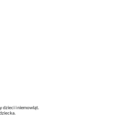
dzieci i niemowląt.
dziecka.