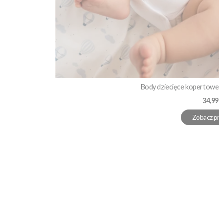
Body dziecięce kopertowe 
Cena
34,99
Zobacz p