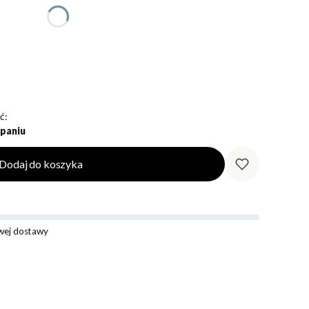
ć:
paniu
Dodaj do koszyka
ej dostawy