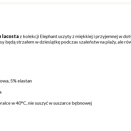
u lacosta
z kolekcji Elephant uszyty z miękkiej i przyjemnej w do
rsy będą strzałem w dziesiątkę podczas szaleństw na plaży, ale ró
wa, 5% elastan
a
pralce w 40°C, nie suszyć w suszarce bębnowej