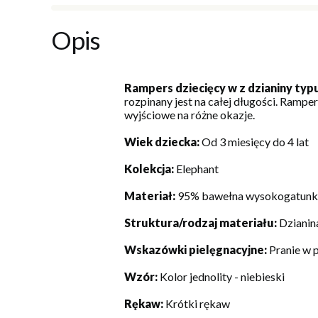
Opis
Rampers dziecięcy w z dzianiny typ
rozpinany jest na całej długości. Rampe
wyjściowe na różne okazje.
Wiek dziecka:
Od 3 miesięcy do 4 lat
Kolekcja:
Elephant
Materiał:
95% bawełna wysokogatunko
Struktura/rodzaj materiału:
Dzianin
Wskazówki pielęgnacyjne:
Pranie w 
Wzór:
Kolor jednolity - niebieski
Rękaw:
Krótki rękaw