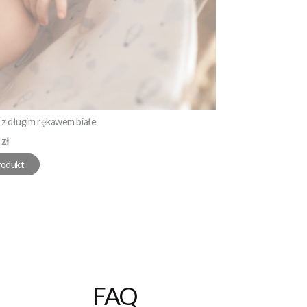
z długim rękawem białe
 zł
rodukt
FAQ