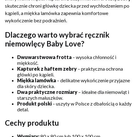
skutecznie chroni główkę dziecka przed wychłodzeniem po
kąpieli, a miękka lamówka zapewnia komfortowe
wykończenie bez podrażnień.
Dlaczego warto wybrać ręcznik
niemowlęcy Baby Love?
Dwuwarstwowa frotta
– wysoka chłonność i
miękkość.
Kapturek z haftem zebry
– praktyczna ochrona
główki po kąpieli.
Miękka lamówka
– delikatne wykończenie przyjazne
dla skóry dziecka.
Dwa praktyczne rozmiary
– idealne dla niemowląt i
starszych maluszków.
Produkt polski
– uszyty w Polsce z dbałością o każdy
detal.
Cechy produktu
Wymiary:
80 × 80 cm lub 100 × 100 cm