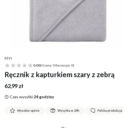
EEVI
0.00
(Oceny: 0 Recenzje: 0)
Ręcznik z kapturkiem szary z zebrą
Cena
62,99 zł
Czas wysyłki:
24 godziny
Wysokie opinie
Wysyłka w 24h
Polska produkcja
*
Rozmiar