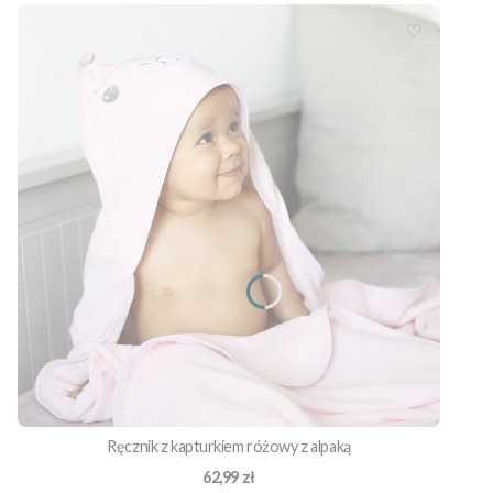
Ręcznik z kapturkiem różowy z alpaką
Cena
62,99 zł