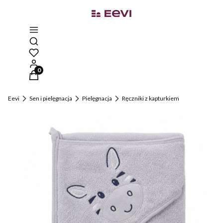
Otwórz wyszukiwarkę
Produkty w koszyku: 0. Zobacz szczegóły
Eevi
Sen i pielęgnacja
Pielęgnacja
Ręczniki z kapturkiem