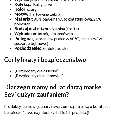
Kolekcja:
Baby Love
Kolor:
szary
Motyw:
haftowana zebra
Materiał:
80% bawełna wysokogatunkowa, 20%
poliester
Rodzaj materiału:
dzianina (frotta)
Wykończenie:
miękka lamówka
Pielęgnacja:
pranie w pralce w 60°C, nie suszyć w
suszarce bębnowej
Pochodzenie:
produkt polski
Certyfikaty i bezpieczeństwo
„Bezpieczny dla dziecka”
„Bezpieczny dla niemowląt”
Dlaczego mamy od lat darzą markę
Eevi dużym zaufaniem?
Produkty niemowlęce
Eevi
tworzone są z troską o komfort i
bezpieczeństwo najmłodszych. Do ich produkcji