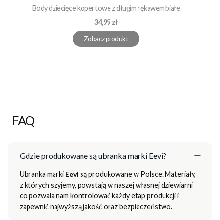
Body dziecięce kopertowe z długim rękawem białe
Cena
34,99 zł
Zobacz produkt
FAQ
Gdzie produkowane są ubranka marki Eevi?
Ubranka marki
Eevi
są produkowane w Polsce. Materiały,
z których szyjemy, powstają w naszej własnej dziewiarni,
co pozwala nam kontrolować każdy etap produkcji i
zapewnić najwyższą jakość oraz bezpieczeństwo.