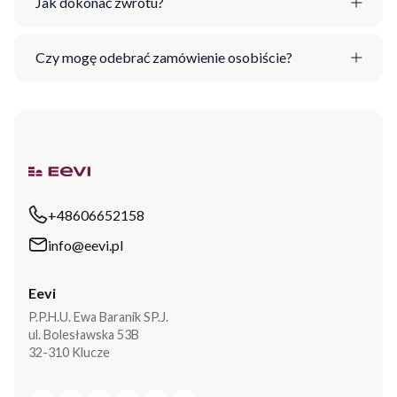
Jak dokonać zwrotu?
Czy mogę odebrać zamówienie osobiście?
+48606652158
info@eevi.pl
Eevi
P.P.H.U. Ewa Baranik SP.J.
ul. Bolesławska 53B
32-310 Klucze