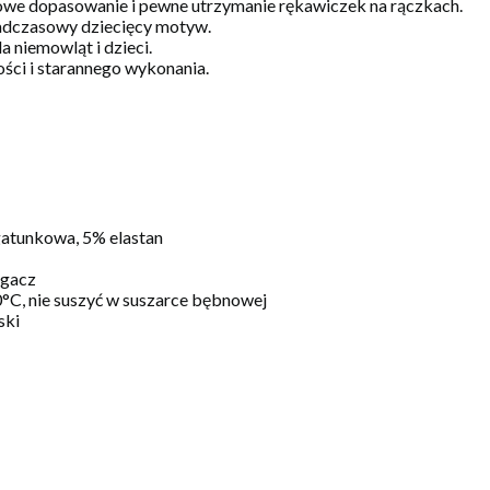
we dopasowanie i pewne utrzymanie rękawiczek na rączkach.
nadczasowy dziecięcy motyw.
a niemowląt i dzieci.
ści i starannego wykonania.
tunkowa, 5% elastan
ągacz
0°C, nie suszyć w suszarce bębnowej
ski