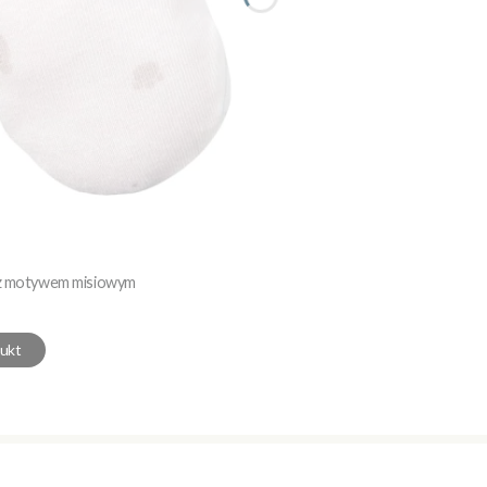
 z motywem misiowym
ukt