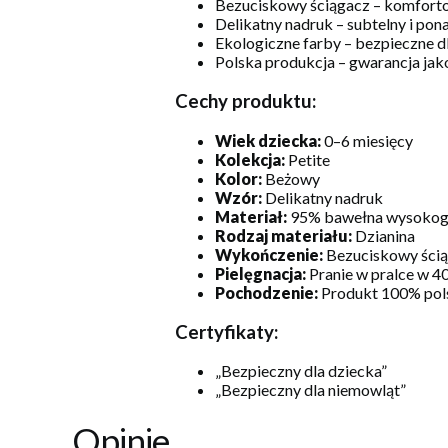
Bezuciskowy ściągacz – komforto
Delikatny nadruk – subtelny i po
Ekologiczne farby – bezpieczne dl
Polska produkcja – gwarancja jako
Cechy produktu:
Wiek dziecka:
0–6 miesięcy
Kolekcja:
Petite
Kolor:
Beżowy
Wzór:
Delikatny nadruk
Materiał:
95% bawełna wysokoga
Rodzaj materiału:
Dzianina
Wykończenie:
Bezuciskowy ści
Pielęgnacja:
Pranie w pralce w 4
Pochodzenie:
Produkt 100% pol
Certyfikaty:
„Bezpieczny dla dziecka”
„Bezpieczny dla niemowląt”
Opinie