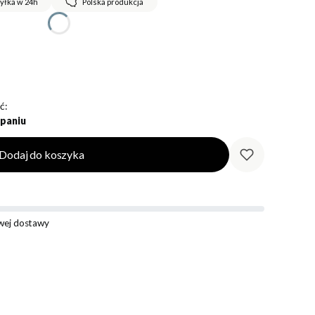
yłka w 24h
Polska produkcja
ć:
paniu
Dodaj do koszyka
ej dostawy