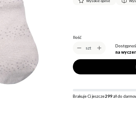
Wysokie opinie
Wys
Ilość
Dostępnoś
szt
na wyczer
Brakuje Ci jeszcze
299 zł
do darmow