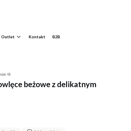
yku: 0. Zobacz szczegóły
Outlet
Kontakt
B2B
zje: 0)
owlęce beżowe z delikatnym