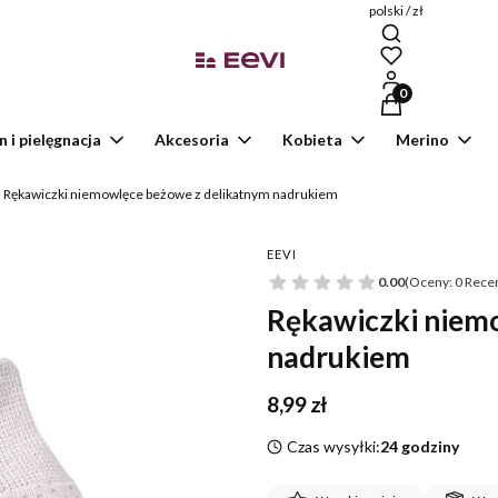
polski / zł
Produkty w kosz
n i pielęgnacja
Akcesoria
Kobieta
Merino
Rękawiczki niemowlęce beżowe z delikatnym nadrukiem
EEVI
0.00
(Oceny: 0 Recen
Rękawiczki niem
nadrukiem
Cena
8,99 zł
Czas wysyłki:
24 godziny