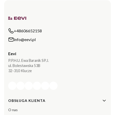
+48606652158
info@eevi.pl
Eevi
P.P.H.U. Ewa Baranik SP.J.
ul. Bolesławska 53B
32-310 Klucze
Linki w stopce
OBSŁUGA KLIENTA
O nas