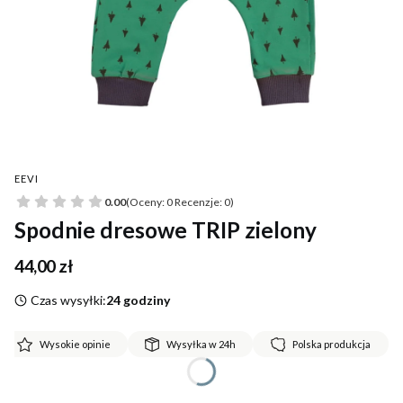
EEVI
0.00
(Oceny: 0 Recenzje: 0)
Spodnie dresowe TRIP zielony
Cena
44,00 zł
Czas wysyłki:
24 godziny
Wysokie opinie
Wysyłka w 24h
Polska produkcja