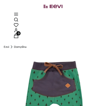
Otwórz wyszukiwarkę
Produkty w koszyku: 0. Zobacz szczegóły
Eevi
Domyślna