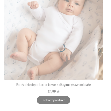
Body dziecięce kopertowe z długim rękawem białe
Cena
34,99 zł
Zobacz produkt