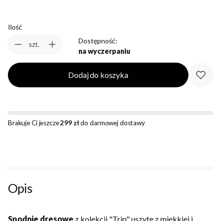
Ilość
Dostępność:
szt.
na wyczerpaniu
Dodaj do koszyka
Brakuje Ci jeszcze
299 zł
do darmowej dostawy
Opis
Spodnie dresowe
z kolekcji "Trip" uszyte z miękkiej i