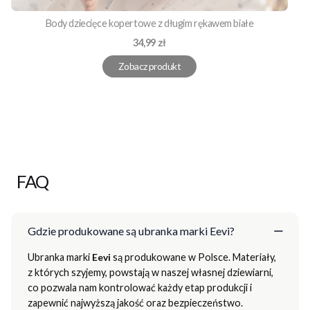
Body dziecięce kopertowe z długim rękawem białe
Cena
34,99 zł
Zobacz produkt
FAQ
Gdzie produkowane są ubranka marki Eevi?
Ubranka marki
Eevi
są produkowane w Polsce. Materiały,
z których szyjemy, powstają w naszej własnej dziewiarni,
co pozwala nam kontrolować każdy etap produkcji i
zapewnić najwyższą jakość oraz bezpieczeństwo.