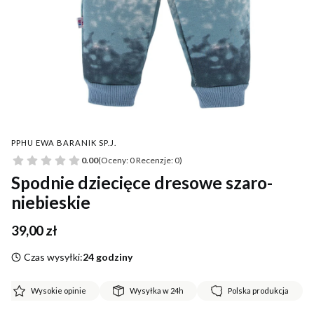
PPHU EWA BARANIK SP.J.
0.00
(Oceny: 0 Recenzje: 0)
Spodnie dziecięce dresowe szaro-
niebieskie
Cena
39,00 zł
Czas wysyłki:
24 godziny
Wysokie opinie
Wysyłka w 24h
Polska produkcja