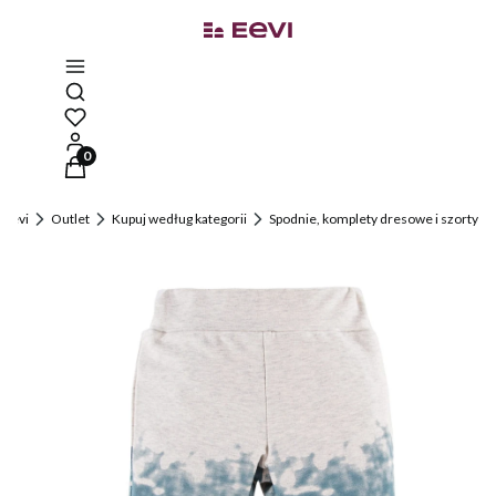
Otwórz wyszukiwarkę
Produkty w koszyku: 0. Zobacz szczegóły
Eevi
Outlet
Kupuj według kategorii
Spodnie, komplety dresowe i szorty