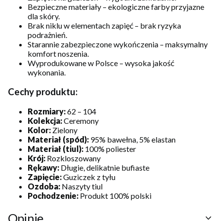
Bezpieczne materiały – ekologiczne farby przyjazne
dla skóry.
Brak niklu w elementach zapięć – brak ryzyka
podrażnień.
Starannie zabezpieczone wykończenia – maksymalny
komfort noszenia.
Wyprodukowane w Polsce – wysoka jakość
wykonania.
Cechy produktu:
Rozmiary:
62 – 104
Kolekcja:
Ceremony
Kolor:
Zielony
Materiał (spód):
95% bawełna, 5% elastan
Materiał (tiul):
100% poliester
Krój:
Rozkloszowany
Rękawy:
Długie, delikatnie bufiaste
Zapięcie:
Guziczek z tyłu
Ozdoba:
Naszyty tiul
Pochodzenie:
Produkt 100% polski
Opinie