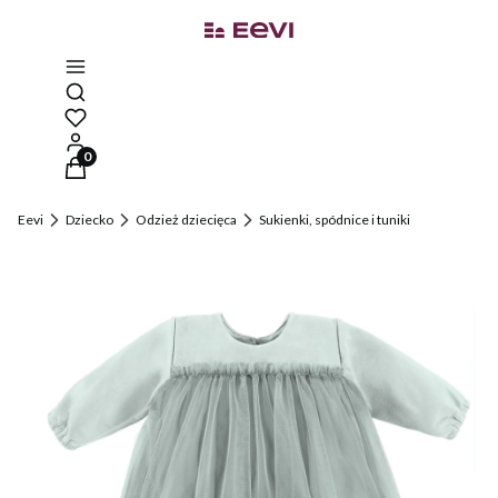
Otwórz wyszukiwarkę
Produkty w koszyku: 0. Zobacz szczegóły
Eevi
Dziecko
Odzież dziecięca
Sukienki, spódnice i tuniki