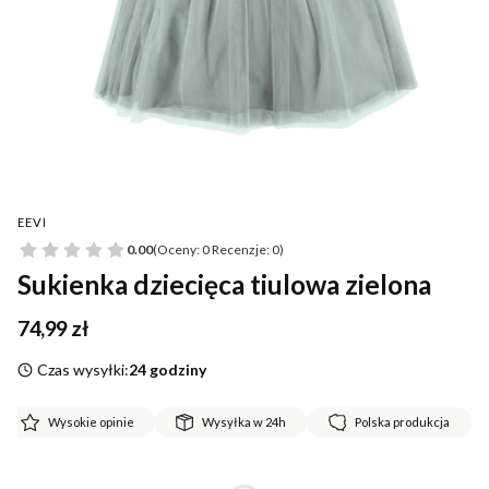
EEVI
0.00
(Oceny: 0 Recenzje: 0)
Sukienka dziecięca tiulowa zielona
Cena
74,99 zł
Czas wysyłki:
24 godziny
Wysokie opinie
Wysyłka w 24h
Polska produkcja
*
Rozmiar