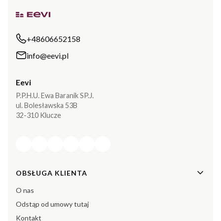
+48606652158
info@eevi.pl
Eevi
P.P.H.U. Ewa Baranik SP.J.
ul. Bolesławska 53B
32-310 Klucze
Linki w stopce
OBSŁUGA KLIENTA
O nas
Odstąp od umowy tutaj
Kontakt