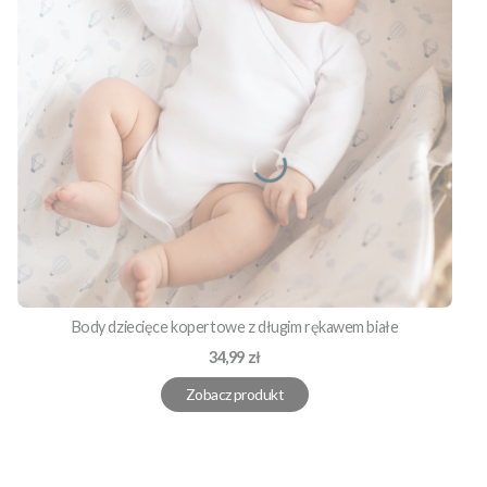
Body dziecięce kopertowe z długim rękawem białe
Cena
34,99 zł
Zobacz produkt