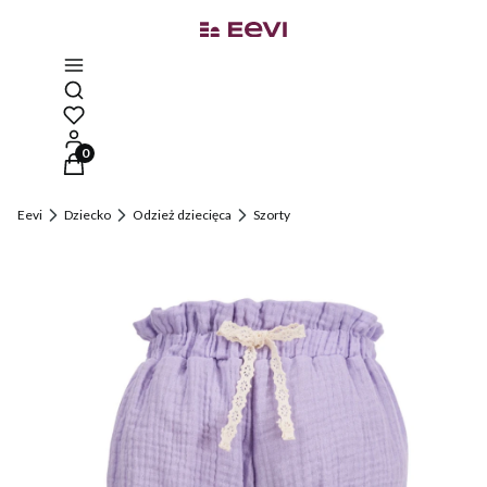
Otwórz wyszukiwarkę
Produkty w koszyku: 0. Zobacz szczegóły
Eevi
Dziecko
Odzież dziecięca
Szorty