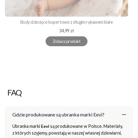
Body dziecięce kopertowe z długim rękawem białe
Cena
34,99 zł
Zobacz produkt
FAQ
Gdzie produkowane są ubranka marki Eevi?
Ubranka marki
Eevi
są produkowane w Polsce. Materiały,
z których szyjemy, powstają w naszej własnej dziewiarni,