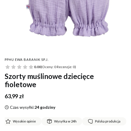
PPHU EWA BARANIK SP.J.
0.00
(Oceny: 0 Recenzje: 0)
Szorty muślinowe dziecięce
fioletowe
Cena
63,99 zł
Czas wysyłki:
24 godziny
Wysokie opinie
Wysyłka w 24h
Polska produkcja