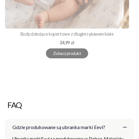
Body dziecięce kopertowe z długim rękawem białe
Cena
34,99 zł
Zobacz produkt
FAQ
Gdzie produkowane są ubranka marki Eevi?
Ubranka marki
Eevi
są produkowane w Polsce. Materiały,