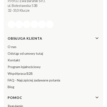
P.P.H.U. Ewa Baranik SP.J.
ul. Bolesławska 53B
32-310 Klucze
Linki w stopce
OBSŁUGA KLIENTA
O nas
Odstąp od umowy tutaj
Kontakt
Program lojalnościowy
Współpraca B2B
FAQ - Najczęściej zadawane pytania
Blog
POMOC
Regulamin