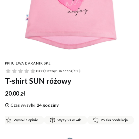
PPHU EWA BARANIK SP.J.
0.00
(Oceny: 0 Recenzje: 0)
T-shirt SUN różowy
Cena
20,00 zł
Czas wysyłki:
24 godziny
Wysokie opinie
Wysyłka w 24h
Polska produkcja
*
Rozmiar