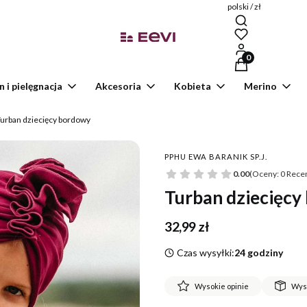
polski / zł
Produkty w kosz
n i pielęgnacja
Akcesoria
Kobieta
Merino
urban dziecięcy bordowy
PPHU EWA BARANIK SP.J.
0.00
(Oceny: 0 Recen
Turban dziecięcy
Cena
32,99 zł
Czas wysyłki:
24 godziny
Wysokie opinie
Wys