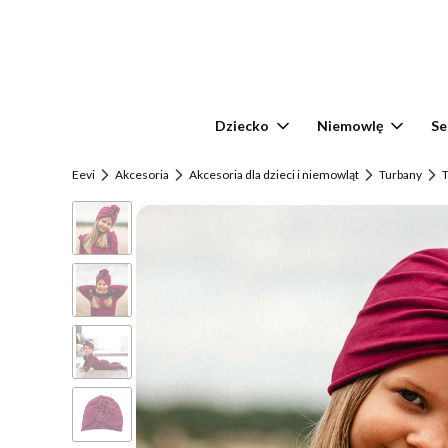
Dziecko
Niemowlę
Se
Eevi
Akcesoria
Akcesoria dla dzieci i niemowląt
Turbany
T