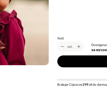
*
Rozmiar
Wybierz
Ilość
Dostępnoś
szt.
na wycze
Brakuje Ci jeszcze
299 zł
do darmow