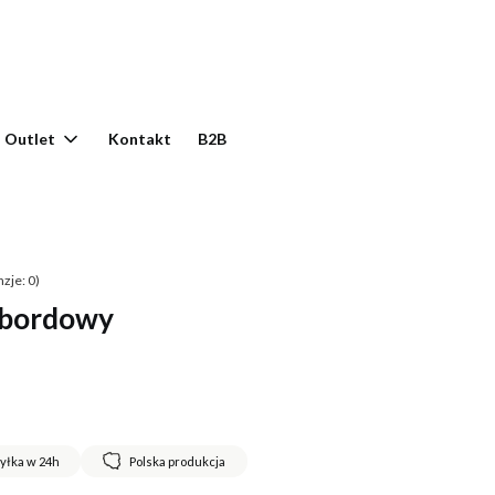
yku: 0. Zobacz szczegóły
Outlet
Kontakt
B2B
zje: 0)
 bordowy
yłka w 24h
Polska produkcja