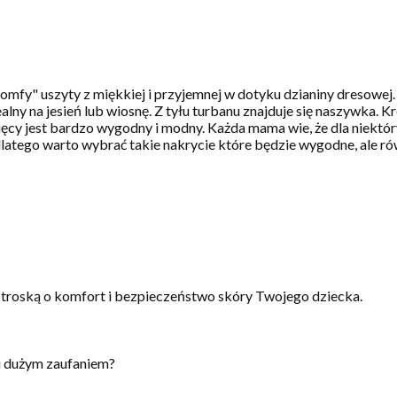
mfy" uszyty z miękkiej i przyjemnej w dotyku dzianiny dresowej. 
lny na jesień lub wiosnę. Z tyłu turbanu znajduje się naszywka. K
ięcy jest bardzo wygodny i modny. Każda mama wie, że dla niektó
atego warto wybrać takie nakrycie które będzie wygodne, ale równ
 troską o komfort i bezpieczeństwo skóry Twojego dziecka.
i dużym zaufaniem?