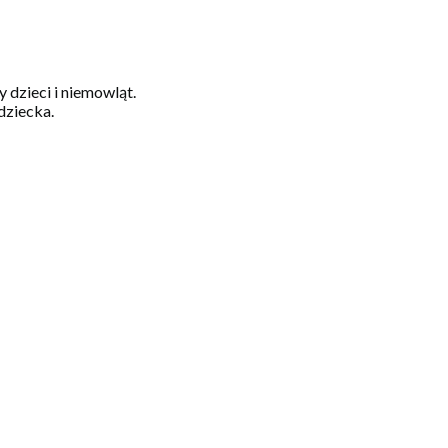
 dzieci i niemowląt.
dziecka.