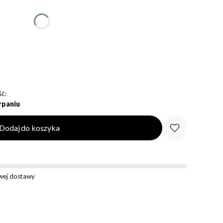
ć:
rpaniu
Dodaj do koszyka
ej dostawy