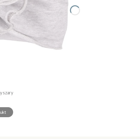
y szary
ukt