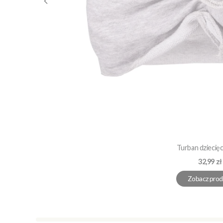
Turban dziecięc
Cena
32,99 zł
Zobacz prod