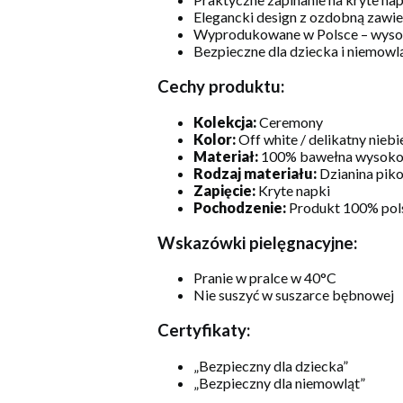
Elegancki design z ozdobną zawie
Wyprodukowane w Polsce – wysok
Bezpieczne dla dziecka i niemowl
Cechy produktu:
Kolekcja:
Ceremony
Kolor:
Off white / delikatny niebi
Materiał:
100% bawełna wysok
Rodzaj materiału:
Dzianina pik
Zapięcie:
Kryte napki
Pochodzenie:
Produkt 100% pol
Wskazówki pielęgnacyjne:
Pranie w pralce w 40°C
Nie suszyć w suszarce bębnowej
Certyfikaty:
„Bezpieczny dla dziecka”
„Bezpieczny dla niemowląt”