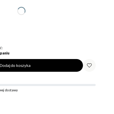
ć:
paniu
Dodaj do koszyka
ej dostawy