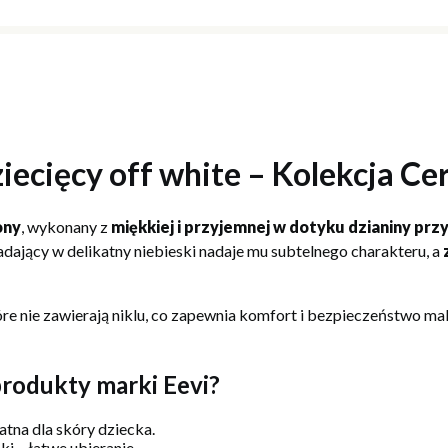
iecięcy off white – Kolekcja C
ony
, wykonany z
miękkiej i przyjemnej w dotyku dzianiny pr
dający w delikatny niebieski nadaje mu subtelnego charakteru, a
tóre nie zawierają niklu, co zapewnia komfort i bezpieczeństwo mal
rodukty marki Eevi?
tna dla skóry dziecka.
i – łatwe ubieranie.