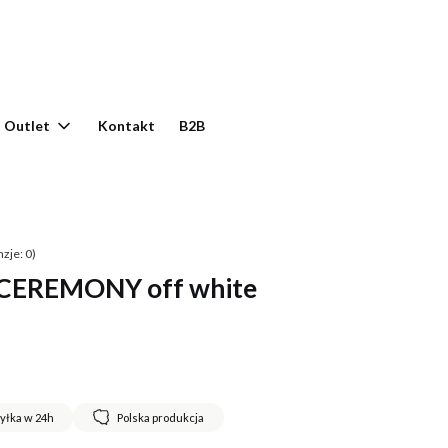
yku: 0. Zobacz szczegóły
Outlet
Kontakt
B2B
zje: 0)
 CEREMONY off white
yłka w 24h
Polska produkcja