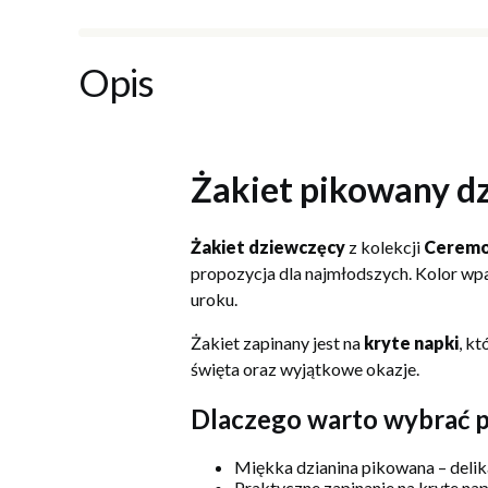
Opis
Żakiet pikowany dz
Żakiet dziewczęcy
z kolekcji
Cerem
propozycja dla najmłodszych. Kolor wpa
uroku.
Żakiet zapinany jest na
kryte napki
, k
święta oraz wyjątkowe okazje.
Dlaczego warto wybrać p
Miękka dzianina pikowana – delika
Praktyczne zapinanie na kryte napk