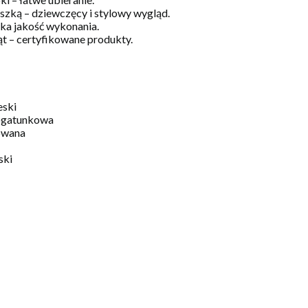
szką – dziewczęcy i stylowy wygląd.
a jakość wykonania.
ąt – certyfikowane produkty.
eski
ogatunkowa
owana
ski