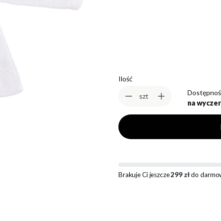
*
Rozmiar
Wybierz
Ilość
Dostępnoś
szt
na wyczer
Brakuje Ci jeszcze
299 zł
do darmow