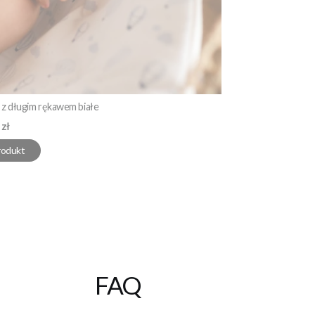
z długim rękawem białe
 zł
rodukt
FAQ