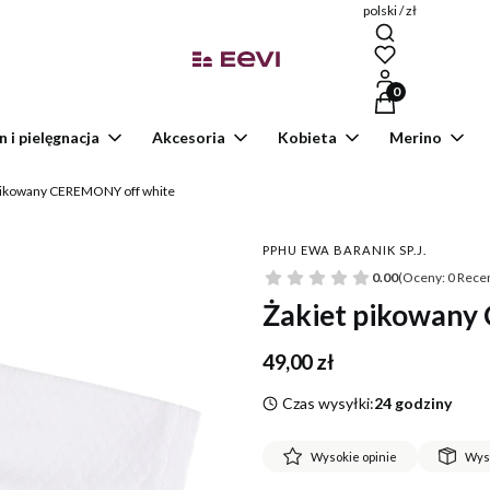
polski / zł
Produkty w kosz
n i pielęgnacja
Akcesoria
Kobieta
Merino
pikowany CEREMONY off white
PPHU EWA BARANIK SP.J.
0.00
(Oceny: 0 Recen
Żakiet pikowany
Cena
49,00 zł
Czas wysyłki:
24 godziny
Wysokie opinie
Wys