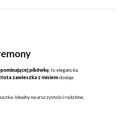
eremony
zypominającej pikówkę
, to elegancka
złota zawieszka z misiem
dodaje
uszka. Idealny na uroczystości rodzinne,