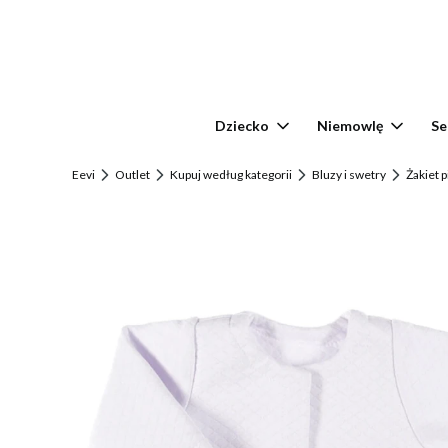
Dziecko
Niemowlę
Se
Eevi
Outlet
Kupuj według kategorii
Bluzy i swetry
Żakiet 