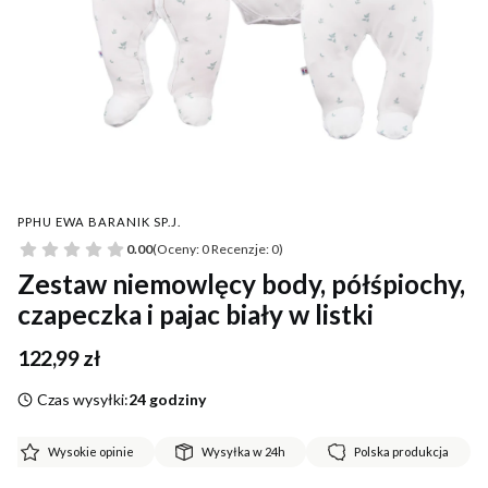
PPHU EWA BARANIK SP.J.
0.00
(Oceny: 0 Recenzje: 0)
Zestaw niemowlęcy body, półśpiochy,
czapeczka i pajac biały w listki
Cena
122,99 zł
Czas wysyłki:
24 godziny
Wysokie opinie
Wysyłka w 24h
Polska produkcja