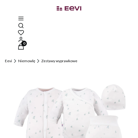
Otwórz wyszukiwarkę
Produkty w koszyku: 0. Zobacz szczegóły
Eevi
Niemowlę
Zestawy wyprawkowe