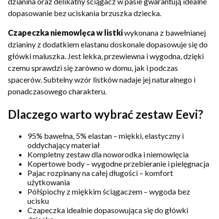
dzianina oraz delikatny ściągacz w pasie gwarantują idealne
dopasowanie bez uciskania brzuszka dziecka.
Czapeczka niemowlęca w listki
wykonana z bawełnianej
dzianiny z dodatkiem elastanu doskonale dopasowuje się do
główki maluszka. Jest lekka, przewiewna i wygodna, dzięki
czemu sprawdzi się zarówno w domu, jak i podczas
spacerów. Subtelny wzór listków nadaje jej naturalnego i
ponadczasowego charakteru.
Dlaczego warto wybrać zestaw Eevi?
95% bawełna, 5% elastan – miękki, elastyczny i
oddychający materiał
Kompletny zestaw dla noworodka i niemowlęcia
Kopertowe body – wygodne przebieranie i pielęgnacja
Pajac rozpinany na całej długości – komfort
użytkowania
Półśpiochy z miękkim ściągaczem – wygoda bez
ucisku
Czapeczka idealnie dopasowująca się do główki