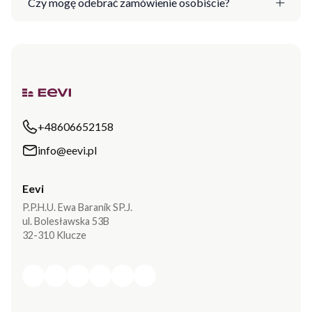
Czy mogę odebrać zamówienie osobiście?
+48606652158
info@eevi.pl
Eevi
P.P.H.U. Ewa Baranik SP.J.
ul. Bolesławska 53B
32-310 Klucze