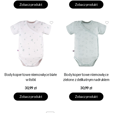
Zobacz produkt
Zobacz produkt
Body kopertowe niemowlęce białe
Body kopertowe niemowlęce
w listki
zielone z delikatnym nadrukiem
Cena
Cena
30,99 zł
30,99 zł
Zobacz produkt
Zobacz produkt