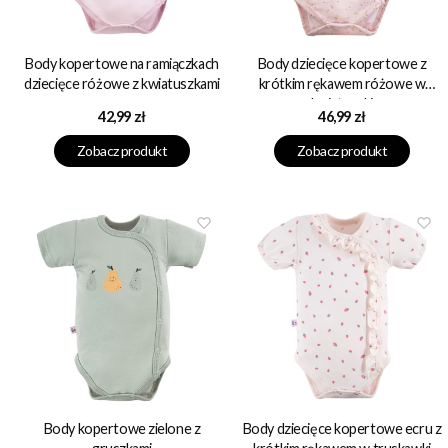
Body kopertowe na ramiączkach
Body dziecięce kopertowe z
dziecięce różowe z kwiatuszkami
krótkim rękawem różowe w
kwiatuszki
Cena
Cena
42,99 zł
46,99 zł
Zobacz produkt
Zobacz produkt
Body kopertowe zielone z
Body dziecięce kopertowe ecru z