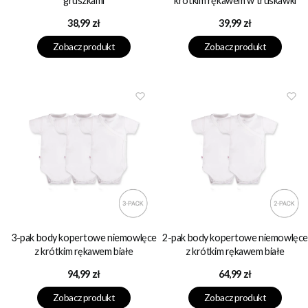
gruszkami
krótkim rękawem w truskawki
Cena
Cena
38,99 zł
39,99 zł
Zobacz produkt
Zobacz produkt
3-pak body kopertowe niemowlęce
2-pak body kopertowe niemowlęce
z krótkim rękawem białe
z krótkim rękawem białe
Cena
Cena
94,99 zł
64,99 zł
Zobacz produkt
Zobacz produkt