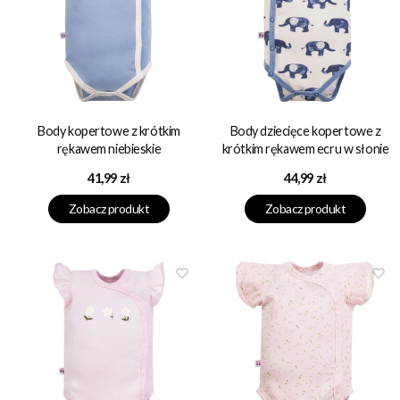
Body kopertowe z krótkim
Body dziecięce kopertowe z
rękawem niebieskie
krótkim rękawem ecru w słonie
Cena
Cena
41,99 zł
44,99 zł
Zobacz produkt
Zobacz produkt