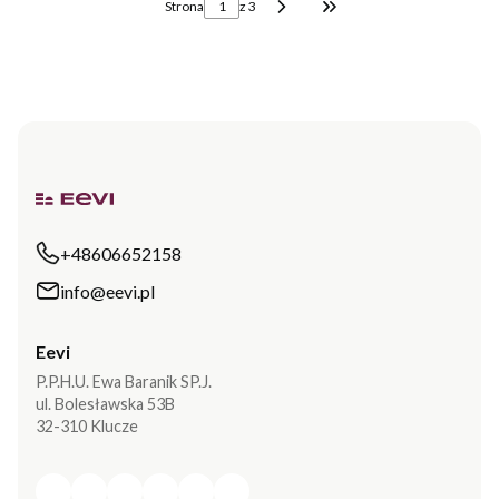
Strona
z 3
Przejdź do ostatniej s
+48606652158
info@eevi.pl
Eevi
P.P.H.U. Ewa Baranik SP.J.
ul. Bolesławska 53B
32-310 Klucze