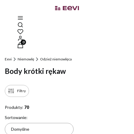
Otwórz wyszukiwarkę
Produkty w koszyku: 0. Zobacz szczegóły
Eevi
Niemowlę
Odzież niemowlęca
Body krótki rękaw
Filtry
Produkty:
70
Lista produktów
Sortowanie:
Domyślne