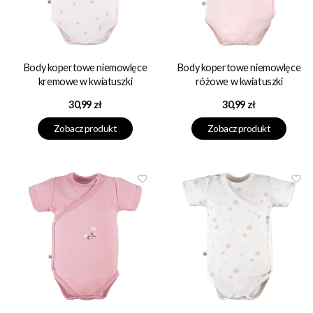
Body kopertowe niemowlęce
Body kopertowe niemowlęce
kremowe w kwiatuszki
różowe w kwiatuszki
Cena
Cena
30,99 zł
30,99 zł
Zobacz produkt
Zobacz produkt