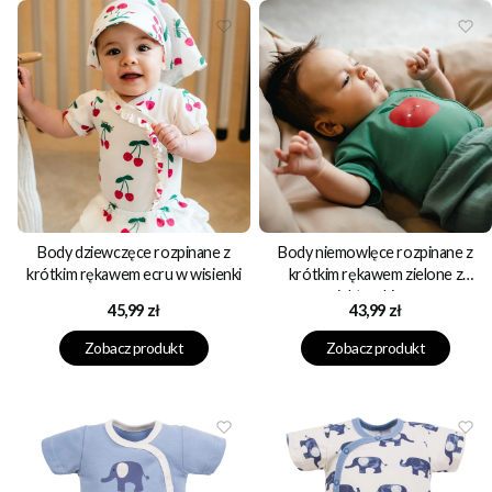
Body dziewczęce rozpinane z
Body niemowlęce rozpinane z
krótkim rękawem ecru w wisienki
krótkim rękawem zielone z
jabłuszkiem
Cena
Cena
45,99 zł
43,99 zł
Zobacz produkt
Zobacz produkt